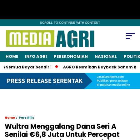
SCROLL TO CONTINUE WITH CONTENT
HOME
INFO AGRI
PEREKONOMIAN
NASIONAL
POLITI
 Semua Bayar Sendiri
AGRO Resmikan Buyback Saham Rp20 Mi
/
Home
Pers Rilis
Wultra Menggalang Dana Seri A
Senilai €6,8 Juta Untuk Percepat