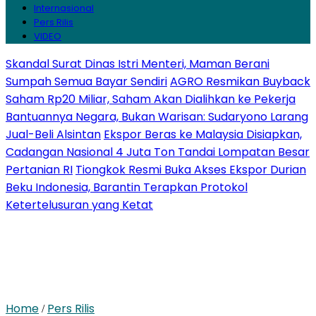
Internasional
Pers Rilis
VIDEO
Skandal Surat Dinas Istri Menteri, Maman Berani
Sumpah Semua Bayar Sendiri
AGRO Resmikan Buyback
Saham Rp20 Miliar, Saham Akan Dialihkan ke Pekerja
Bantuannya Negara, Bukan Warisan: Sudaryono Larang
Jual-Beli Alsintan
Ekspor Beras ke Malaysia Disiapkan,
Cadangan Nasional 4 Juta Ton Tandai Lompatan Besar
Pertanian RI
Tiongkok Resmi Buka Akses Ekspor Durian
Beku Indonesia, Barantin Terapkan Protokol
Ketertelusuran yang Ketat
Home
Pers Rilis
/