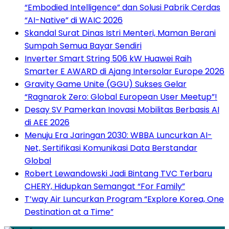
“Embodied Intelligence” dan Solusi Pabrik Cerdas
“AI-Native” di WAIC 2026
Skandal Surat Dinas Istri Menteri, Maman Berani
Sumpah Semua Bayar Sendiri
Inverter Smart String 506 kW Huawei Raih
Smarter E AWARD di Ajang Intersolar Europe 2026
Gravity Game Unite (GGU) Sukses Gelar
“Ragnarok Zero: Global European User Meetup”!
Desay SV Pamerkan Inovasi Mobilitas Berbasis AI
di AEE 2026
Menuju Era Jaringan 2030: WBBA Luncurkan AI-
Net, Sertifikasi Komunikasi Data Berstandar
Global
Robert Lewandowski Jadi Bintang TVC Terbaru
CHERY, Hidupkan Semangat “For Family”
T’way Air Luncurkan Program “Explore Korea, One
Destination at a Time”