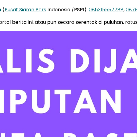
m
(
Pusat Siaran Pers
Indonesia /PSPI):
085315557788
,
087
tal berita ini, atau pun secara serentak di puluhan, ratu