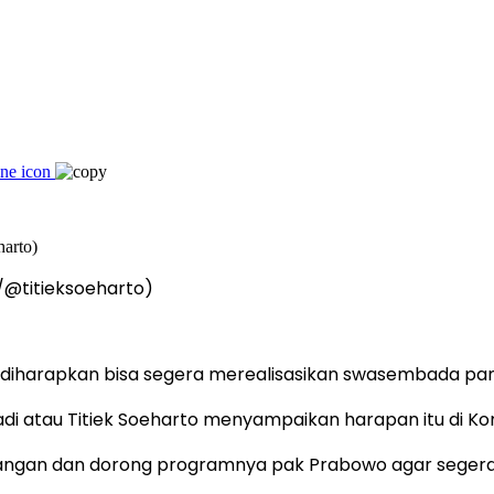
/@titieksoeharto)
o diharapkan bisa segera merealisasikan swasembada pa
riyadi atau Titiek Soeharto menyampaikan harapan itu di 
k pangan dan dorong programnya pak Prabowo agar sege