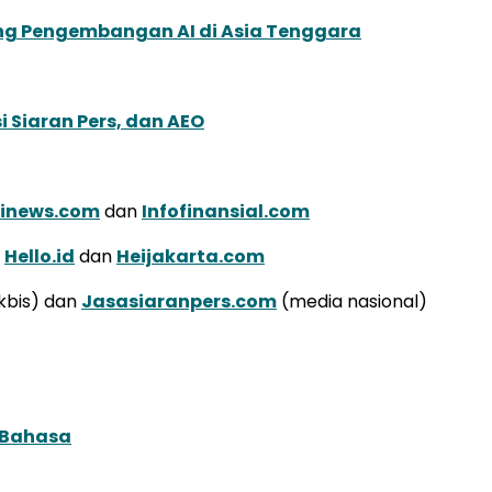
ung Pengembangan AI di Asia Tenggara
 Siaran Pers, dan AEO
inews.com
dan
Infofinansial.com
a
Hello.id
dan
Heijakarta.com
kbis) dan
Jasasiaranpers.com
(media nasional)
 Bahasa