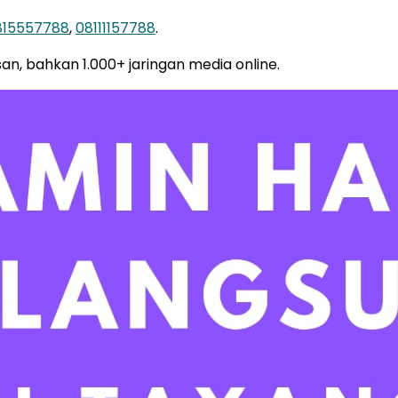
815557788
,
08111157788
.
san, bahkan 1.000+ jaringan media online.