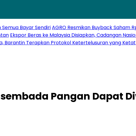
h Semua Bayar Sendiri
AGRO Resmikan Buyback Saham Rp20
ntan
Ekspor Beras ke Malaysia Disiapkan, Cadangan Nasio
a, Barantin Terapkan Protokol Ketertelusuran yang Ketat
wasembada Pangan Dapat Di