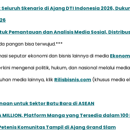
Seluruh Skenario di Ajang DTI Indonesia 2026, Duk
026
k Pemantauan dan Analisis Media Sosial, Distribusi
a pangan bisa terwujud.***
i seputar ekonomi dan bisnis lainnya di media
Ekonom
kini mengenai politik, hukum, dan nasional melalui medi
uhan media lainnya, klik
Rilisbisnis.com
(khusus media e
naan untuk Sektor Batu Bara di ASEAN
 MILLION, Platform Manga yang Tersedia dalam 100
 Petenis Komunitas Tampil di Ajang Grand Slam