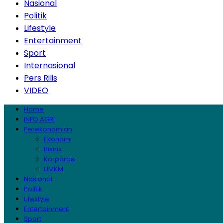
Nasional
Politik
Lifestyle
Entertainment
Sport
Internasional
Pers Rilis
VIDEO
Home
INFO AGRI
Perekonomian
Ekonomi
Bisnis
Korporasi
UMKM
Nasional
Politik
Lifestyle
Entertainment
Sport