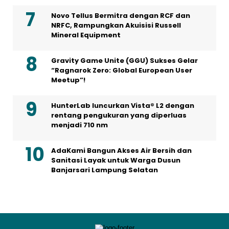
Novo Tellus Bermitra dengan RCF dan
NRFC, Rampungkan Akuisisi Russell
Mineral Equipment
Gravity Game Unite (GGU) Sukses Gelar
“Ragnarok Zero: Global European User
Meetup”!
HunterLab luncurkan Vista® L2 dengan
rentang pengukuran yang diperluas
menjadi 710 nm
AdaKami Bangun Akses Air Bersih dan
Sanitasi Layak untuk Warga Dusun
Banjarsari Lampung Selatan