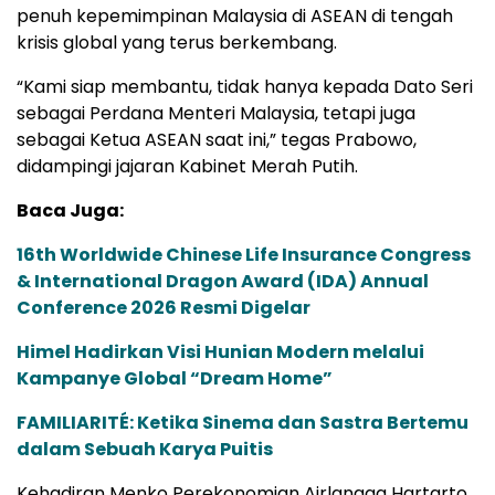
penuh kepemimpinan Malaysia di ASEAN di tengah
krisis global yang terus berkembang.
“Kami siap membantu, tidak hanya kepada Dato Seri
sebagai Perdana Menteri Malaysia, tetapi juga
sebagai Ketua ASEAN saat ini,” tegas Prabowo,
didampingi jajaran Kabinet Merah Putih.
Baca Juga:
16th Worldwide Chinese Life Insurance Congress
& International Dragon Award (IDA) Annual
Conference 2026 Resmi Digelar
Himel Hadirkan Visi Hunian Modern melalui
Kampanye Global “Dream Home”
FAMILIARITÉ: Ketika Sinema dan Sastra Bertemu
dalam Sebuah Karya Puitis
Kehadiran Menko Perekonomian Airlangga Hartarto,