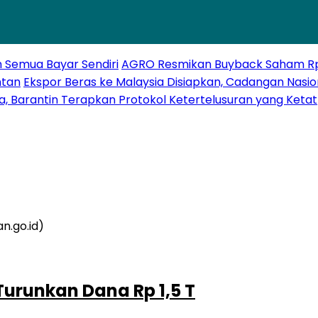
h Semua Bayar Sendiri
AGRO Resmikan Buyback Saham Rp20
ntan
Ekspor Beras ke Malaysia Disiapkan, Cadangan Nasio
a, Barantin Terapkan Protokol Ketertelusuran yang Ketat
urunkan Dana Rp 1,5 T