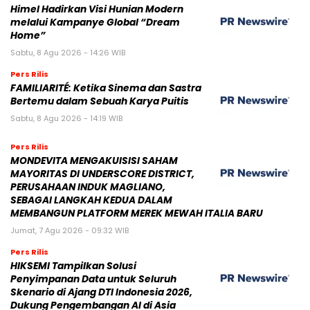
Himel Hadirkan Visi Hunian Modern
melalui Kampanye Global “Dream
Home”
Sabtu, 8 Agu 2026 - 14:26 WIB
Pers Rilis
FAMILIARITÉ: Ketika Sinema dan Sastra
Bertemu dalam Sebuah Karya Puitis
Sabtu, 8 Agu 2026 - 14:19 WIB
Pers Rilis
MONDEVITA MENGAKUISISI SAHAM
MAYORITAS DI UNDERSCORE DISTRICT,
PERUSAHAAN INDUK MAGLIANO,
SEBAGAI LANGKAH KEDUA DALAM
MEMBANGUN PLATFORM MEREK MEWAH ITALIA BARU
Jumat, 7 Agu 2026 - 09:32 WIB
Pers Rilis
HIKSEMI Tampilkan Solusi
Penyimpanan Data untuk Seluruh
Skenario di Ajang DTI Indonesia 2026,
Dukung Pengembangan AI di Asia