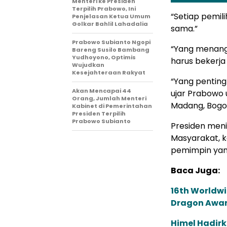
Menteri ke Presiden
Terpilih Prabowo, Ini
“Setiap pemil
Penjelasan Ketua Umum
Golkar Bahlil Lahadalia
sama.”
Prabowo Subianto Ngopi
“Yang menang
Bareng Susilo Bambang
Yudhoyono, Optimis
harus bekerja
Wujudkan
Kesejahteraan Rakyat
“Yang penting 
Akan Mencapai 44
ujar Prabowo 
Orang, Jumlah Menteri
Madang, Bogor
Kabinet di Pemerintahan
Presiden Terpilih
Prabowo Subianto ​​
Presiden meni
Masyarakat, k
pemimpin yan
Baca Juga:
16th Worldwi
Dragon Award
Himel Hadirk