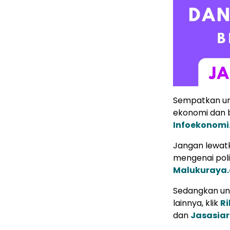
Sempatkan un
ekonomi dan b
Infoekonomi
Jangan lewatk
mengenai poli
Malukuraya
Sedangkan unt
lainnya, klik
Ri
dan
Jasasia