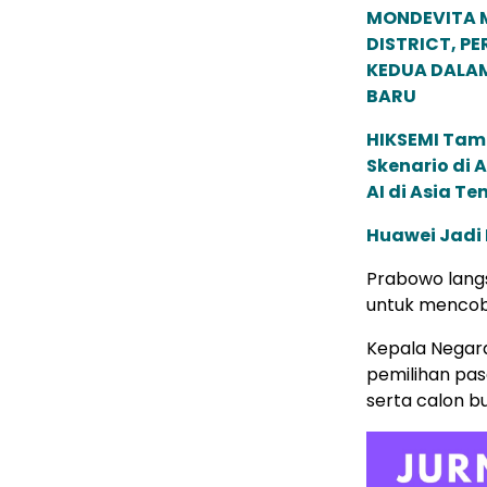
MONDEVITA 
DISTRICT, P
KEDUA DALA
BARU
HIKSEMI Tam
Skenario di
AI di Asia T
Huawei Jadi
Prabowo langs
untuk mencob
Kepala Negara
pemilihan pas
serta calon bu