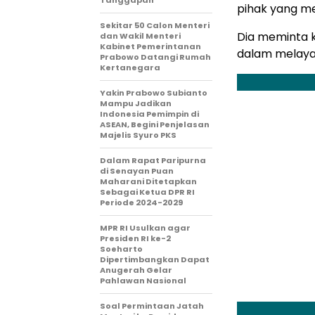
pihak yang me
Sekitar 50 Calon Menteri
Dia meminta k
dan Wakil Menteri
Kabinet Pemerintanan
dalam melayan
Prabowo Datangi Rumah
Kertanegara
Yakin Prabowo Subianto
Mampu Jadikan
Indonesia Pemimpin di
ASEAN, Begini Penjelasan
Majelis Syuro PKS
Dalam Rapat Paripurna
di Senayan Puan
Maharani Ditetapkan
Sebagai Ketua DPR RI
Periode 2024-2029
MPR RI Usulkan agar
Presiden RI ke-2
Soeharto
Dipertimbangkan Dapat
Anugerah Gelar
Pahlawan Nasional
Soal Permintaan Jatah