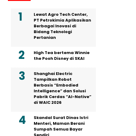
Lewat Agro Tech Center,
PT Petrokimia Aplikasikan
Berbagai Inovasi di
Bidang Teknologi
Pertanian
High Tea bertema Winnie
the Pooh Disney di SKAI
Shanghai Electric
Tampilkan Robot
Berbasis “Embodied
Intelligence” dan Solusi
Pabrik Cerdas “AI-Native”
di WAIC 2026
Skandal Surat Dinas Istri
Menteri, Maman Berani
Sumpah Semua Bayar
Sendiri