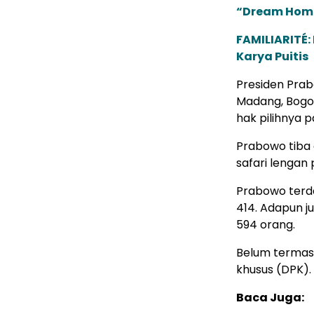
“Dream Hom
FAMILIARITÉ
Karya Puitis
Presiden Prab
Madang, Bogo
hak pilihnya p
Prabowo tiba 
safari lengan
Prabowo terd
414. Adapun j
594 orang.
Belum termasu
khusus (DPK).
Baca Juga: