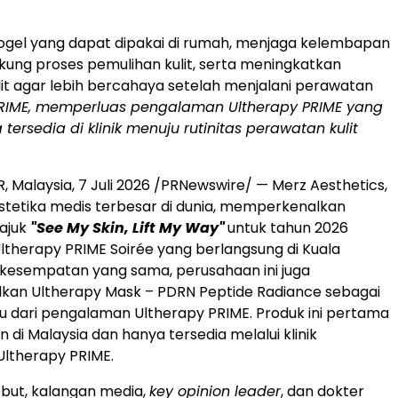
ogel yang dapat dipakai di rumah, menjaga kelembapan
ukung proses pemulihan kulit, serta meningkatkan
lit agar lebih bercahaya setelah menjalani perawatan
PRIME, memperluas pengalaman Ultherapy PRIME yang
tersedia di klinik menuju rutinitas perawatan kulit
 Malaysia, 7 Juli 2026 /PRNewswire/ — Merz Aesthetics,
tetika medis terbesar di dunia, memperkenalkan
ajuk
"See My Skin, Lift My Way"
untuk tahun 2026
ltherapy PRIME Soirée yang berlangsung di Kuala
kesempatan yang sama, perusahaan ini juga
an Ultherapy Mask – PDRN Peptide Radiance sebagai
u dari pengalaman Ultherapy PRIME. Produk ini pertama
an di Malaysia dan hanya tersedia melalui klinik
Ultherapy
PRIME.
ebut, kalangan media,
key opinion leader
, dan dokter