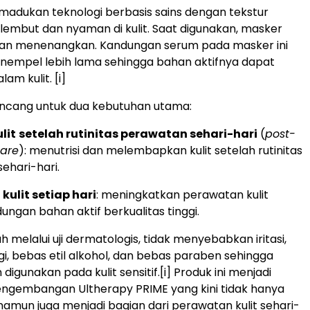
madukan teknologi berbasis sains dengan tekstur
 lembut dan nyaman di kulit. Saat digunakan, masker
 dan menenangkan. Kandungan serum pada masker ini
nempel lebih lama sehingga bahan aktifnya dapat
lam kulit.
[i]
rancang untuk dua kebutuhan utama:
lit
setelah rutinitas perawatan sehari-hari
(
post-
care
): menutrisi dan melembapkan kulit setelah rutinitas
ehari-hari.
kulit setiap hari
: meningkatkan perawatan kulit
ungan bahan aktif berkualitas tinggi.
ah melalui uji dermatologis, tidak menyebabkan iritasi,
, bebas etil alkohol, dan bebas paraben sehingga
digunakan pada kulit sensitif.
[i]
Produk ini menjadi
engembangan Ultherapy PRIME yang kini tidak hanya
k, namun juga menjadi bagian dari perawatan kulit sehari-