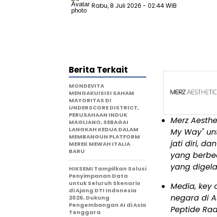
Rabu, 8 Juli 2026
- 02:44 WIB
Berita Terkait
MONDEVITA
MENGAKUISISI SAHAM
MAYORITAS DI
UNDERSCORE DISTRICT,
PERUSAHAAN INDUK
Merz Aesthe
MAGLIANO, SEBAGAI
LANGKAH KEDUA DALAM
My Way" unt
MEMBANGUN PLATFORM
jati diri, 
MEREK MEWAH ITALIA
BARU
yang berbe
yang digela
HIKSEMI Tampilkan Solusi
Penyimpanan Data
untuk Seluruh Skenario
Media, key 
di Ajang DTI Indonesia
negara di 
2026, Dukung
Pengembangan AI di Asia
Peptide Rad
Tenggara