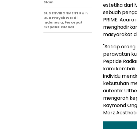
Slam
estetika dari 
sebuah penga
SUS ENVIRONMENT Raih
Dua Proyek WtE di
PRIME. Acara 
Indonesia, Percepat
menghadirkan 
Ekspansi Global
masyarakat di
"Setiap oran
perawatan ku
Peptide Radia
kami kembali
individu mend
kebutuhan me
autentik Ulth
mengarah ke
Raymond Ong
Merz Aestheti