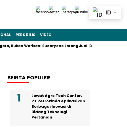
ID
IONAL
PERS RILIS
VIDEO
kan Warisan: Sudaryono Larang Jual-Beli Alsintan
Ekspor B
BERITA POPULER
Lewat Agro Tech Center,
PT Petrokimia Aplikasikan
Berbagai Inovasi di
Bidang Teknologi
Pertanian