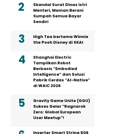
Skandal Surat Dinas Istri
Menteri, Maman Berani
Sumpah Semua Bayar
Sendiri
High Tea bertema Winnie
the Pooh Disney di SKAI
Shanghai Electric
Tampilkan Robot
Berbasis “Embodied
Intelligence” dan Solusi
Pabrik Cerdas “AI-Native”
di WAIC 2026
Gravity Game Unite (GGU)
Sukses Gelar “Ragnarok
Zero: Global European
User Meetup”!
Inverter Smart String 506