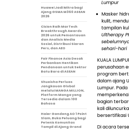
Lumpur
Huawei Jadi Mitra bagi
Ajang GSMA M360 ASEAN
Masker hidr
2026
kulit, mend
Cision Raih MarTech
tampilan ku
Breakthrough Awards
Ultherapy 
2026 untuk Pemantauan
dan Analisis Media
sebelumnya 
Sosial, Distribusi Siaran
sehari-hari
Pers, dan AEO
Fair Finance Asia Desak
KUALA LUMPUR,
Perbankan Hentikan
perusahaan es
Pendanaan untuk Sektor
Batu Bara di ASEAN
program bert
dalam ajang U
Shueisha Perluas
Jangkauan Global
Lumpur. Pada 
melalui MANGA MILLION,
memperkenalk
Platform Manga yang
Tersedia dalam 100
bagian terbar
Bahasa
kali diluncurk
Haier Gandeng AO 1 Point
bersertifikasi
Slam, Buka Peluang bagi
Petenis Komunitas
Di acara ters
Tampil di Ajang Grand