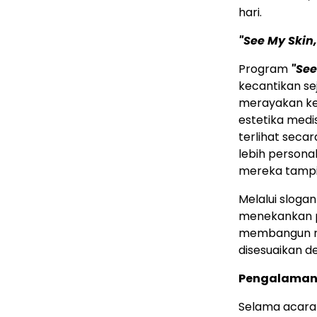
hari.
"See My Skin,
Program
"See
kecantikan se
merayakan keu
estetika medi
terlihat seca
lebih persona
mereka tampil
Melalui sloga
menekankan p
membangun ra
disesuaikan d
Pengalaman I
Selama acara 