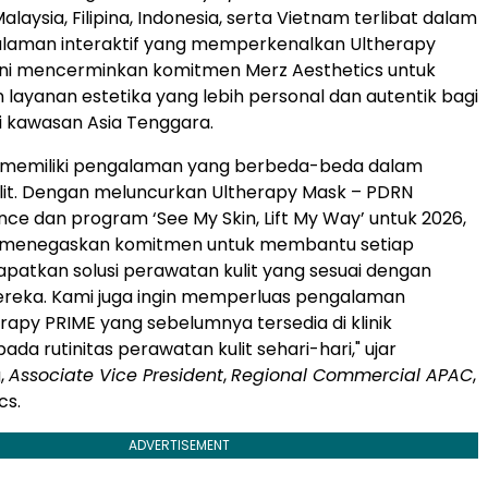
Malaysia, Filipina, Indonesia, serta Vietnam terlibat dalam
laman interaktif yang memperkenalkan Ultherapy
ini mencerminkan komitmen Merz Aesthetics untuk
layanan estetika yang lebih personal dan autentik bagi
 kawasan Asia Tenggara.
g memiliki pengalaman yang berbeda-beda dalam
lit. Dengan meluncurkan Ultherapy Mask – PDRN
nce dan program ‘See My Skin, Lift My Way’ untuk 2026,
 menegaskan komitmen untuk membantu setiap
apatkan solusi perawatan kulit yang sesuai dengan
reka. Kami juga ingin memperluas pengalaman
erapy PRIME yang sebelumnya tersedia di klinik
pada
rutinitas
perawatan kulit sehari-hari," ujar
,
Associate Vice President
,
Regional Commercial APAC
,
cs.
ADVERTISEMENT