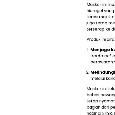
Masker ini me
hidrogel yang
terasa sejuk
juga tetap me
terserap ke da
Produk ini di
Menjaga ku
treatment 
perawatan s
Melindungi 
melalui kand
Masker ini tel
bebas pewangi
tetap nyaman 
bagian dari p
hadir di klini