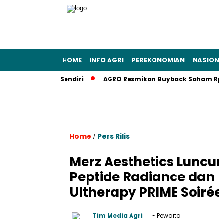
HOME
INFO AGRI
PEREKONOMIAN
NASION
mua Bayar Sendiri
AGRO Resmikan Buyback Saham Rp20 Milia
Home
Pers Rilis
/
Merz Aesthetics Lunc
Peptide Radiance dan 
Ultherapy PRIME Soiré
Tim Media Agri
- Pewarta