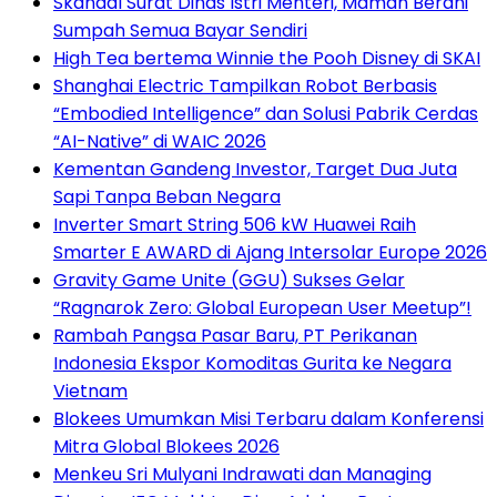
Skandal Surat Dinas Istri Menteri, Maman Berani
Sumpah Semua Bayar Sendiri
High Tea bertema Winnie the Pooh Disney di SKAI
Shanghai Electric Tampilkan Robot Berbasis
“Embodied Intelligence” dan Solusi Pabrik Cerdas
“AI-Native” di WAIC 2026
Kementan Gandeng Investor, Target Dua Juta
Sapi Tanpa Beban Negara
Inverter Smart String 506 kW Huawei Raih
Smarter E AWARD di Ajang Intersolar Europe 2026
Gravity Game Unite (GGU) Sukses Gelar
“Ragnarok Zero: Global European User Meetup”!
Rambah Pangsa Pasar Baru, PT Perikanan
Indonesia Ekspor Komoditas Gurita ke Negara
Vietnam
Blokees Umumkan Misi Terbaru dalam Konferensi
Mitra Global Blokees 2026
Menkeu Sri Mulyani Indrawati dan Managing