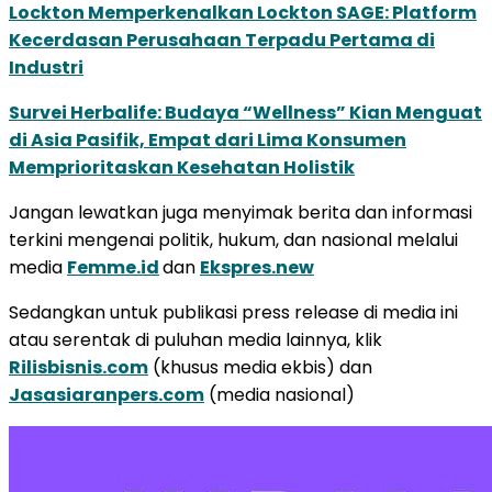
Lockton Memperkenalkan Lockton SAGE: Platform
Kecerdasan Perusahaan Terpadu Pertama di
Industri
Survei Herbalife: Budaya “Wellness” Kian Menguat
di Asia Pasifik, Empat dari Lima Konsumen
Memprioritaskan Kesehatan Holistik
Jangan lewatkan juga menyimak berita dan informasi
terkini mengenai politik, hukum, dan nasional melalui
media
Femme.id
dan
Ekspres.new
Sedangkan untuk publikasi press release di media ini
atau serentak di puluhan media lainnya, klik
Rilisbisnis.com
(khusus media ekbis) dan
Jasasiaranpers.com
(media nasional)