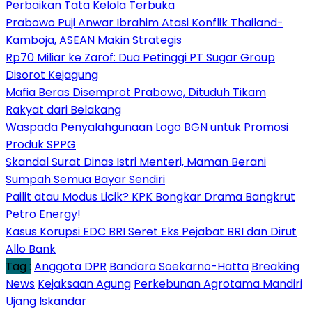
Perbaikan Tata Kelola Terbuka
Prabowo Puji Anwar Ibrahim Atasi Konflik Thailand-
Kamboja, ASEAN Makin Strategis
Rp70 Miliar ke Zarof: Dua Petinggi PT Sugar Group
Disorot Kejagung
Mafia Beras Disemprot Prabowo, Dituduh Tikam
Rakyat dari Belakang
Waspada Penyalahgunaan Logo BGN untuk Promosi
Produk SPPG
Skandal Surat Dinas Istri Menteri, Maman Berani
Sumpah Semua Bayar Sendiri
Pailit atau Modus Licik? KPK Bongkar Drama Bangkrut
Petro Energy!
Kasus Korupsi EDC BRI Seret Eks Pejabat BRI dan Dirut
Allo Bank
Tag :
Anggota DPR
Bandara Soekarno-Hatta
Breaking
News
Kejaksaan Agung
Perkebunan Agrotama Mandiri
Ujang Iskandar