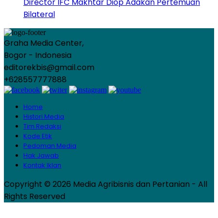
Director IFC Makhtar Diop Adakan Pertemuan
Bilateral
Graha Media Center,
Bogor - Indonesia
editorekbis@gmail.com
+628557777888
Home
Histori Media
Tim Redaksi
Kode Etik
Pedoman Media
Hak Jawab
Kontak Iklan
Copyright © 2026 Media Agribisnis dan Pertanian - All
Rights Reserved