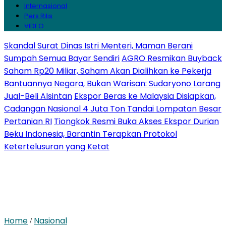
Internasional
Pers Rilis
VIDEO
Skandal Surat Dinas Istri Menteri, Maman Berani
Sumpah Semua Bayar Sendiri
AGRO Resmikan Buyback
Saham Rp20 Miliar, Saham Akan Dialihkan ke Pekerja
Bantuannya Negara, Bukan Warisan: Sudaryono Larang
Jual-Beli Alsintan
Ekspor Beras ke Malaysia Disiapkan,
Cadangan Nasional 4 Juta Ton Tandai Lompatan Besar
Pertanian RI
Tiongkok Resmi Buka Akses Ekspor Durian
Beku Indonesia, Barantin Terapkan Protokol
Ketertelusuran yang Ketat
Home
Nasional
/