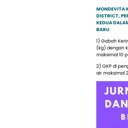
MONDEVITA 
DISTRICT, P
KEDUA DALA
BARU
1) Gabah Keri
(kg) dengan k
maksimal 10 p
2) GKP di pen
air maksimal 