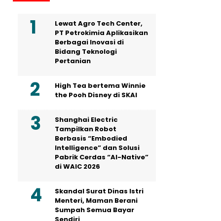
Lewat Agro Tech Center,
PT Petrokimia Aplikasikan
Berbagai Inovasi di
Bidang Teknologi
Pertanian
High Tea bertema Winnie
the Pooh Disney di SKAI
Shanghai Electric
Tampilkan Robot
Berbasis “Embodied
Intelligence” dan Solusi
Pabrik Cerdas “AI-Native”
di WAIC 2026
Skandal Surat Dinas Istri
Menteri, Maman Berani
Sumpah Semua Bayar
Sendiri