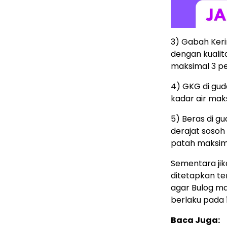
3) Gabah Keri
dengan kualit
maksimal 3 p
4) GKG di gud
kadar air mak
5) Beras di g
derajat sosoh 
patah maksima
Sementara jik
ditetapkan te
agar Bulog m
berlaku pada 
Baca Juga: