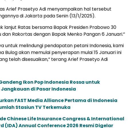
s Arief Prasetyo Adi menyampaikan hal tersebut
gannya di Jakarta pada Senin (13/1/2025).
ak lanjut Ratas bersama Bapak Presiden Prabowo 30
u dan Rakortas dengan Bapak Menko Pangan 6 Januari.”
ya untuk melindungi pendapatan petani Indonesia, kami
Bulog akan memulai penyerapan mulai 15 Januari ini
ng telah disesuaikan,” terang Arief Prasetyo Adi
andeng Ikon Pop Indonesia Rossa untuk
Jangkauan di Pasar Indonesia
urkan FAST Media Alliance Pertama di Indonesia
umlah Stasiun TV Terkemuka
de Chinese Life Insurance Congress & International
 (IDA) Annual Conference 2026 Resmi Digelar