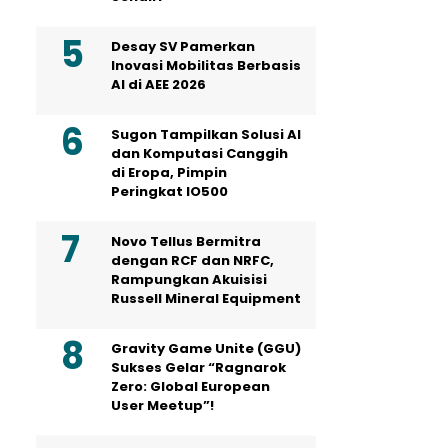
Desay SV Pamerkan
Inovasi Mobilitas Berbasis
AI di AEE 2026
Sugon Tampilkan Solusi AI
dan Komputasi Canggih
di Eropa, Pimpin
Peringkat IO500
Novo Tellus Bermitra
dengan RCF dan NRFC,
Rampungkan Akuisisi
Russell Mineral Equipment
Gravity Game Unite (GGU)
Sukses Gelar “Ragnarok
Zero: Global European
User Meetup”!