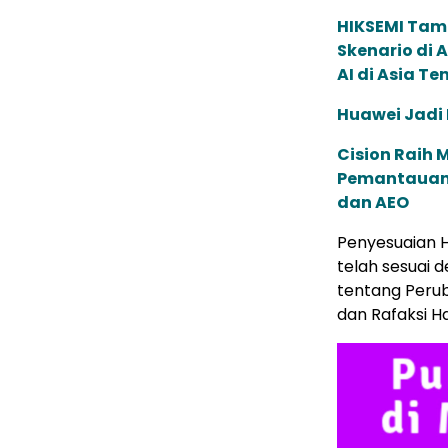
HIKSEMI Tam
Skenario di
AI di Asia T
Huawei Jadi
Cision Raih
Pemantauan d
dan AEO
Penyesuaian H
telah sesuai 
tentang Peru
dan Rafaksi H