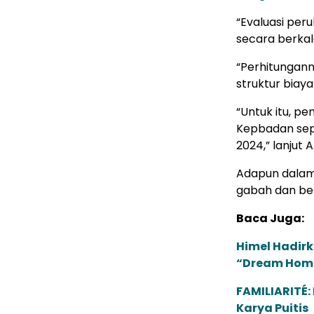
“Evaluasi pe
secara berkal
“Perhitungan
struktur biaya
“Untuk itu, p
Kepbadan sep
2024,” lanjut A
Adapun dalam
gabah dan ber
Baca Juga:
Himel Hadirk
“Dream Hom
FAMILIARITÉ
Karya Puitis