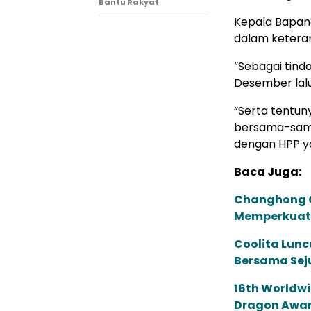
Bantu Rakyat
Kepala Bapana
dalam keteran
“Sebagai tind
Desember lal
“Serta tentun
bersama-sama 
dengan HPP ya
Baca Juga:
Changhong G
Memperkuat 
Coolita Lunc
Bersama Sej
16th Worldwi
Dragon Award