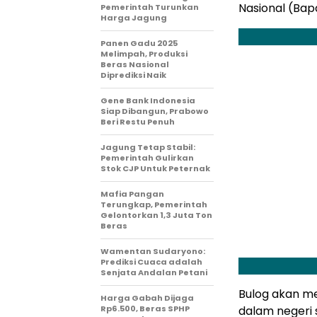
Nasional (Ba
Pemerintah Turunkan
Harga Jagung
Panen Gadu 2025
Melimpah, Produksi
Beras Nasional
Diprediksi Naik
Gene Bank Indonesia
Siap Dibangun, Prabowo
Beri Restu Penuh
Jagung Tetap Stabil:
Pemerintah Gulirkan
Stok CJP Untuk Peternak
Mafia Pangan
Terungkap, Pemerintah
Gelontorkan 1,3 Juta Ton
Beras
Wamentan Sudaryono:
Prediksi Cuaca adalah
Senjata Andalan Petani
Bulog akan m
Harga Gabah Dijaga
Rp6.500, Beras SPHP
dalam negeri 