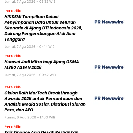
Jumat, 7 Agu 2026 - 09:32 WIB
Pers Rilis
HIKSEMI Tampilkan Solusi
Penyimpanan Data untuk Seluruh
Skenario di Ajang DTI Indonesia 2026,
Dukung Pengembangan AI di Asia
Tenggara
Jumat, 7 Agu 2026 - 04:14 WIB
Pers Rilis
Huawei Jadi Mitra bagi Ajang GSMA
M360 ASEAN 2026
Jumat, 7 Agu 2026 - 00:42 WIB
Pers Rilis
Cision Raih MarTech Breakthrough
Awards 2026 untuk Pemantauan dan
Analisis Media Sosial, Distribusi Siaran
Pers, dan AEO
Kamis, 6 Agu 2026 - 17:00 WIB
Pers Rilis
Fair Finance Asia Desak Perbankan