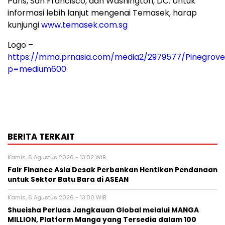
Paris, San Francisco, dan Washington, DC. Untuk
informasi lebih lanjut mengenai Temasek, harap
kunjungi
www.temasek.com.sg
Logo –
https://mma.prnasia.com/media2/2979577/Pinegrov
p=medium600
BERITA TERKAIT
Kamis, 6 Agustus 2026 - 13:02 WIB
Fair Finance Asia Desak Perbankan Hentikan Pendanaan
untuk Sektor Batu Bara di ASEAN
Kamis, 6 Agustus 2026 - 13:00 WIB
Shueisha Perluas Jangkauan Global melalui MANGA
MILLION, Platform Manga yang Tersedia dalam 100