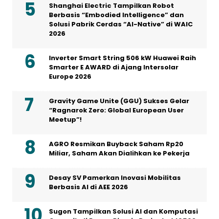
Shanghai Electric Tampilkan Robot
Berbasis “Embodied Intelligence” dan
Solusi Pabrik Cerdas “AI-Native” di WAIC
2026
Inverter Smart String 506 kW Huawei Raih
Smarter E AWARD di Ajang Intersolar
Europe 2026
Gravity Game Unite (GGU) Sukses Gelar
“Ragnarok Zero: Global European User
Meetup”!
AGRO Resmikan Buyback Saham Rp20
Miliar, Saham Akan Dialihkan ke Pekerja
Desay SV Pamerkan Inovasi Mobilitas
Berbasis AI di AEE 2026
Sugon Tampilkan Solusi AI dan Komputasi