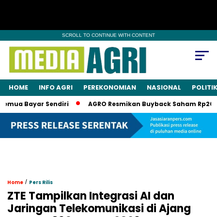
SCROLL TO CONTINUE WITH CONTENT
HOME
INFO AGRI
PEREKONOMIAN
NASIONAL
POLITI
ua Bayar Sendiri
AGRO Resmikan Buyback Saham Rp20 Miliar
/
Home
Pers Rilis
ZTE Tampilkan Integrasi AI dan
Jaringan Telekomunikasi di Ajang