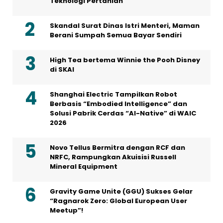
Teknologi Pertanian
Skandal Surat Dinas Istri Menteri, Maman
Berani Sumpah Semua Bayar Sendiri
High Tea bertema Winnie the Pooh Disney
di SKAI
Shanghai Electric Tampilkan Robot
Berbasis “Embodied Intelligence” dan
Solusi Pabrik Cerdas “AI-Native” di WAIC
2026
Novo Tellus Bermitra dengan RCF dan
NRFC, Rampungkan Akuisisi Russell
Mineral Equipment
Gravity Game Unite (GGU) Sukses Gelar
“Ragnarok Zero: Global European User
Meetup”!