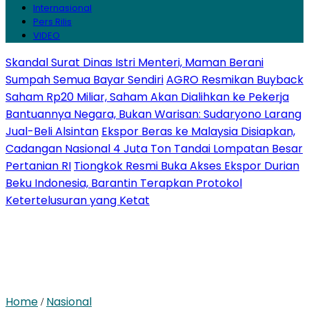
Internasional
Pers Rilis
VIDEO
Skandal Surat Dinas Istri Menteri, Maman Berani
Sumpah Semua Bayar Sendiri
AGRO Resmikan Buyback
Saham Rp20 Miliar, Saham Akan Dialihkan ke Pekerja
Bantuannya Negara, Bukan Warisan: Sudaryono Larang
Jual-Beli Alsintan
Ekspor Beras ke Malaysia Disiapkan,
Cadangan Nasional 4 Juta Ton Tandai Lompatan Besar
Pertanian RI
Tiongkok Resmi Buka Akses Ekspor Durian
Beku Indonesia, Barantin Terapkan Protokol
Ketertelusuran yang Ketat
Home
Nasional
/