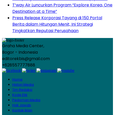
T’way Air Luncurkan Program “Explore Korea, One
Destination at a Time”
Press Release Korporasi Tayang di 150 Portal
Berita dalam Hitungan Menit, Ini Strategi
Tingkatkan Reputasi Perusahaan
Graha Media Center,
Bogor - Indonesia
editorekbis@gmail.com
+628557777888
Home
Histori Media
Tim Redaksi
Kode Etik
Pedoman Media
Hak Jawab
Kontak Iklan