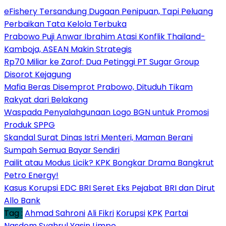
eFishery Tersandung Dugaan Penipuan, Tapi Peluang
Perbaikan Tata Kelola Terbuka
Prabowo Puji Anwar Ibrahim Atasi Konflik Thailand-
Kamboja, ASEAN Makin Strategis
Rp70 Miliar ke Zarof: Dua Petinggi PT Sugar Group
Disorot Kejagung
Mafia Beras Disemprot Prabowo, Dituduh Tikam
Rakyat dari Belakang
Waspada Penyalahgunaan Logo BGN untuk Promosi
Produk SPPG
Skandal Surat Dinas Istri Menteri, Maman Berani
Sumpah Semua Bayar Sendiri
Pailit atau Modus Licik? KPK Bongkar Drama Bangkrut
Petro Energy!
Kasus Korupsi EDC BRI Seret Eks Pejabat BRI dan Dirut
Allo Bank
Tag :
Ahmad Sahroni
Ali Fikri
Korupsi
KPK
Partai
Nasdem
Syahrul Yasin Limpo