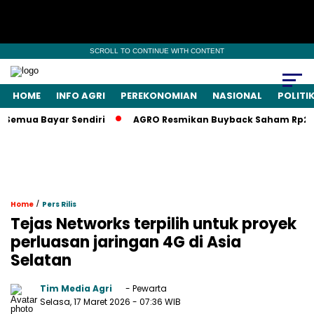
SCROLL TO CONTINUE WITH CONTENT
HOME
INFO AGRI
PEREKONOMIAN
NASIONAL
POLITI
mua Bayar Sendiri
AGRO Resmikan Buyback Saham Rp20 Milia
/
Home
Pers Rilis
Tejas Networks terpilih untuk proyek
perluasan jaringan 4G di Asia
Selatan
Tim Media Agri
- Pewarta
Selasa, 17 Maret 2026
- 07:36 WIB