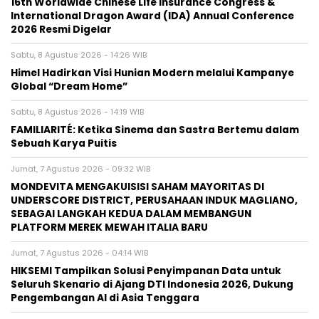
16th Worldwide Chinese Life Insurance Congress &
International Dragon Award (IDA) Annual Conference
2026 Resmi Digelar
Sabtu, 8 Agustus 2026 - 14:26 WIB
Himel Hadirkan Visi Hunian Modern melalui Kampanye
Global “Dream Home”
Sabtu, 8 Agustus 2026 - 14:19 WIB
FAMILIARITÉ: Ketika Sinema dan Sastra Bertemu dalam
Sebuah Karya Puitis
Jumat, 7 Agustus 2026 - 09:32 WIB
MONDEVITA MENGAKUISISI SAHAM MAYORITAS DI
UNDERSCORE DISTRICT, PERUSAHAAN INDUK MAGLIANO,
SEBAGAI LANGKAH KEDUA DALAM MEMBANGUN
PLATFORM MEREK MEWAH ITALIA BARU
Jumat, 7 Agustus 2026 - 04:14 WIB
HIKSEMI Tampilkan Solusi Penyimpanan Data untuk
Seluruh Skenario di Ajang DTI Indonesia 2026, Dukung
Pengembangan AI di Asia Tenggara