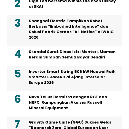
High Tea bertema Winnie the Pooh Disney
di SKAI
Shanghai Electric Tampilkan Robot
Berbasis “Embodied Intelligence” dan
Solusi Pabrik Cerdas “AI-Native” di WAIC
2026
Skandal Surat Dinas Istri Menteri, Maman
Berani Sumpah Semua Bayar Sendiri
Inverter Smart String 506 kW Huawei Raih
Smarter E AWARD di Ajang Intersolar
Europe 2026
Novo Tellus Bermitra dengan RCF dan
NRFC, Rampungkan Akuisisi Russell
Mineral Equipment
Gravity Game Unite (GGU) Sukses Gelar
“Ragnarok Zero: Global European User