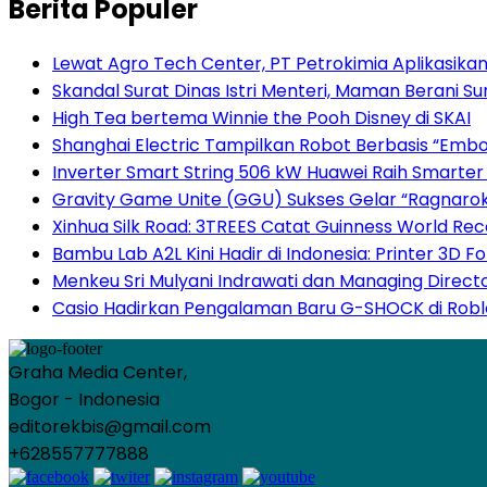
Berita Populer
Lewat Agro Tech Center, PT Petrokimia Aplikasikan
Skandal Surat Dinas Istri Menteri, Maman Berani 
High Tea bertema Winnie the Pooh Disney di SKAI
Shanghai Electric Tampilkan Robot Berbasis “Embod
Inverter Smart String 506 kW Huawei Raih Smarter
Gravity Game Unite (GGU) Sukses Gelar “Ragnarok
Xinhua Silk Road: 3TREES Catat Guinness World Re
Bambu Lab A2L Kini Hadir di Indonesia: Printer 3D
Menkeu Sri Mulyani Indrawati dan Managing Direct
Casio Hadirkan Pengalaman Baru G-SHOCK di Robl
Graha Media Center,
Bogor - Indonesia
editorekbis@gmail.com
+628557777888