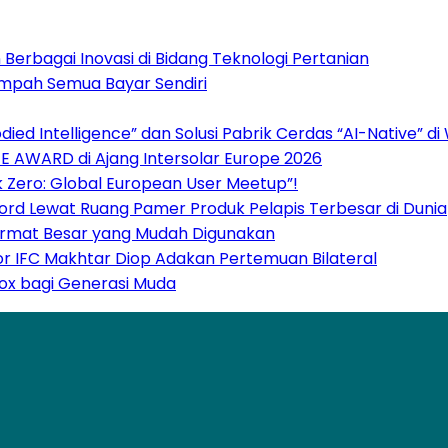
 Berbagai Inovasi di Bidang Teknologi Pertanian
Sumpah Semua Bayar Sendiri
ied Intelligence” dan Solusi Pabrik Cerdas “AI-Native” d
 E AWARD di Ajang Intersolar Europe 2026
 Zero: Global European User Meetup”!
cord Lewat Ruang Pamer Produk Pelapis Terbesar di Dunia
 Format Besar yang Mudah Digunakan
or IFC Makhtar Diop Adakan Pertemuan Bilateral
ox bagi Generasi Muda