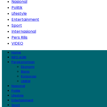
Nasional
Politik
Lifestyle
Entertainment
Sport
Internasional
Pers Rilis
VIDEO
Home
INFO AGRI
Perekonomian
Ekonomi
Bisnis
Korporasi
UMKM
Nasional
Politik
Lifestyle
Entertainment
Sport