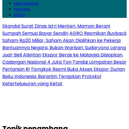
Internasional
Pers Rilis
VIDEO
Skandal Surat Dinas Istri Menteri, Maman Berani
Sumpah Semua Bayar Sendiri
AGRO Resmikan Buyback
Saham Rp20 Miliar, Saham Akan Dialihkan ke Pekerja
Bantuannya Negara, Bukan Warisan: Sudaryono Larang
Jual-Beli Alsintan
Ekspor Beras ke Malaysia Disiapkan,
Cadangan Nasional 4 Juta Ton Tandai Lompatan Besar
Pertanian RI
Tiongkok Resmi Buka Akses Ekspor Durian
Beku Indonesia, Barantin Terapkan Protokol
Ketertelusuran yang Ketat
Topik
penambang