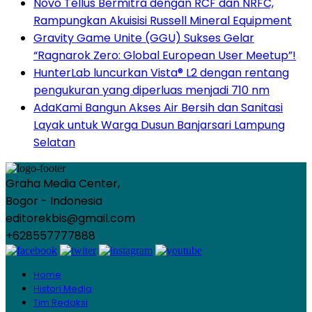
Novo Tellus Bermitra dengan RCF dan NRFC,
Rampungkan Akuisisi Russell Mineral Equipment
Gravity Game Unite (GGU) Sukses Gelar
“Ragnarok Zero: Global European User Meetup”!
HunterLab luncurkan Vista® L2 dengan rentang
pengukuran yang diperluas menjadi 710 nm
AdaKami Bangun Akses Air Bersih dan Sanitasi
Layak untuk Warga Dusun Banjarsari Lampung
Selatan
Graha Media Center,
Bogor - Indonesia
editorekbis@gmail.com
+628557777888
Home
Histori Media
Tim Redaksi