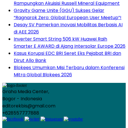
Rampungkan Akuisisi Russell Mineral Equipment
Gravity Game Unite (GGU) Sukses Gelar
“Ragnarok Zero: Global European User Meetup”!
Desay SV Pamerkan Inovasi Mobilitas Berbasis AI
di AEE 2026
Inverter Smart String 506 kW Huawei Raih
Smarter E AWARD di Ajang Intersolar Europe 2026
Kasus Korupsi EDC BRI Seret Eks Pejabat BRI dan
Dirut Allo Bank
Blokees Umumkan Misi Terbaru dalam Konferensi
Mitra Global Blokees 2026
Graha Media Center,
Bogor - Indonesia
editorekbis@gmail.com
+628557777888