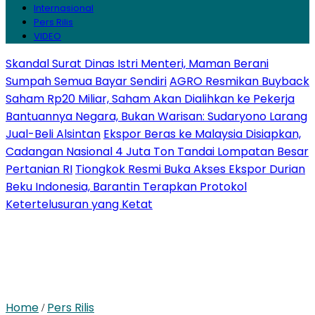
Internasional
Pers Rilis
VIDEO
Skandal Surat Dinas Istri Menteri, Maman Berani
Sumpah Semua Bayar Sendiri
AGRO Resmikan Buyback
Saham Rp20 Miliar, Saham Akan Dialihkan ke Pekerja
Bantuannya Negara, Bukan Warisan: Sudaryono Larang
Jual-Beli Alsintan
Ekspor Beras ke Malaysia Disiapkan,
Cadangan Nasional 4 Juta Ton Tandai Lompatan Besar
Pertanian RI
Tiongkok Resmi Buka Akses Ekspor Durian
Beku Indonesia, Barantin Terapkan Protokol
Ketertelusuran yang Ketat
Home
Pers Rilis
/