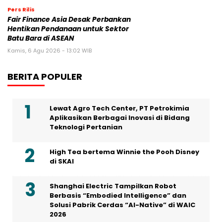
Pers Rilis
Fair Finance Asia Desak Perbankan
Hentikan Pendanaan untuk Sektor
Batu Bara di ASEAN
Kamis, 6 Agu 2026 - 13:02 WIB
BERITA POPULER
Lewat Agro Tech Center, PT Petrokimia
Aplikasikan Berbagai Inovasi di Bidang
Teknologi Pertanian
High Tea bertema Winnie the Pooh Disney
di SKAI
Shanghai Electric Tampilkan Robot
Berbasis “Embodied Intelligence” dan
Solusi Pabrik Cerdas “AI-Native” di WAIC
2026