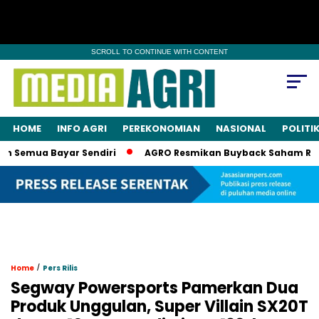
SCROLL TO CONTINUE WITH CONTENT
HOME
INFO AGRI
PEREKONOMIAN
NASIONAL
POLITI
 Semua Bayar Sendiri
AGRO Resmikan Buyback Saham Rp20 Mi
/
Home
Pers Rilis
Segway Powersports Pamerkan Dua
Produk Unggulan, Super Villain SX20T