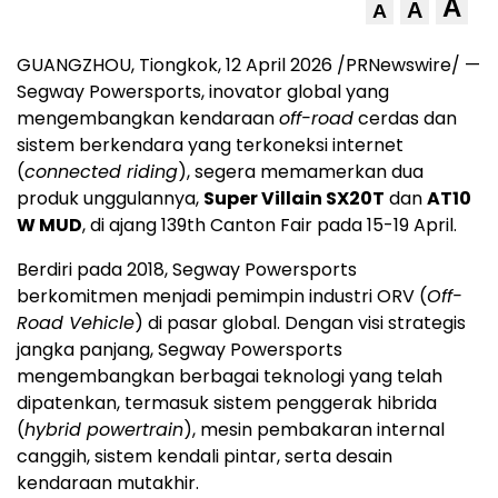
A
A
A
GUANGZHOU, Tiongkok, 12 April 2026 /PRNewswire/ —
Segway Powersports, inovator global yang
mengembangkan kendaraan
off-road
cerdas dan
sistem berkendara yang terkoneksi internet
(
connected riding
), segera memamerkan dua
produk unggulannya,
Super Villain SX20T
dan
AT10
W MUD
, di ajang 139
th
Canton Fair pada 15-19 April.
Berdiri pada 2018, Segway Powersports
berkomitmen menjadi pemimpin industri ORV (
Off-
Road Vehicle
) di pasar global. Dengan visi strategis
jangka panjang, Segway Powersports
mengembangkan berbagai teknologi yang telah
dipatenkan, termasuk sistem penggerak hibrida
(
hybrid powertrain
), mesin pembakaran internal
canggih, sistem kendali pintar, serta desain
kendaraan mutakhir.