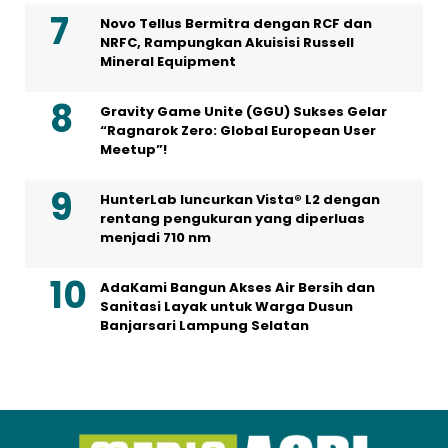
Novo Tellus Bermitra dengan RCF dan
NRFC, Rampungkan Akuisisi Russell
Mineral Equipment
Gravity Game Unite (GGU) Sukses Gelar
“Ragnarok Zero: Global European User
Meetup”!
HunterLab luncurkan Vista® L2 dengan
rentang pengukuran yang diperluas
menjadi 710 nm
AdaKami Bangun Akses Air Bersih dan
Sanitasi Layak untuk Warga Dusun
Banjarsari Lampung Selatan