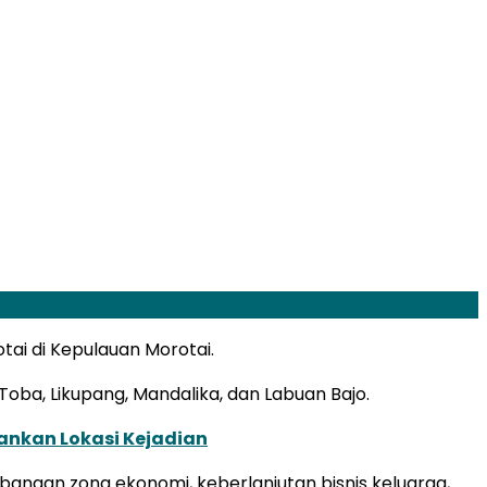
tai di Kepulauan Morotai.
 Toba, Likupang, Mandalika, dan Labuan Bajo.
ankan Lokasi Kejadian
angan zona ekonomi, keberlanjutan bisnis keluarga,