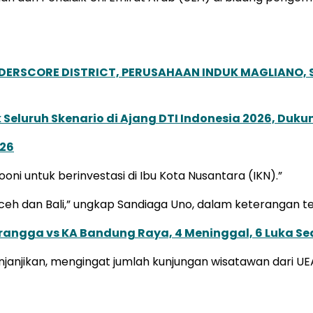
NDERSCORE DISTRICT, PERUSAHAAN INDUK MAGLIANO
Seluruh Skenario di Ajang DTI Indonesia 2026, Duk
026
i untuk berinvestasi di Ibu Kota Nusantara (IKN).”
eh dan Bali,” ungkap Sandiaga Uno, dalam keterangan tert
angga vs KA Bandung Raya, 4 Meninggal, 6 Luka Se
anjikan, mengingat jumlah kunjungan wisatawan dari UEA