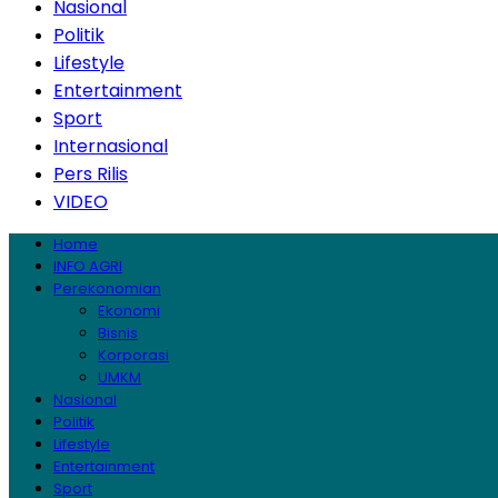
Nasional
Politik
Lifestyle
Entertainment
Sport
Internasional
Pers Rilis
VIDEO
Home
INFO AGRI
Perekonomian
Ekonomi
Bisnis
Korporasi
UMKM
Nasional
Politik
Lifestyle
Entertainment
Sport