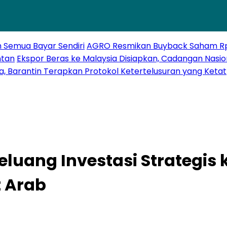
h Semua Bayar Sendiri
AGRO Resmikan Buyback Saham Rp20
ntan
Ekspor Beras ke Malaysia Disiapkan, Cadangan Nasio
a, Barantin Terapkan Protokol Ketertelusuran yang Ketat
luang Investasi Strategis
 Arab