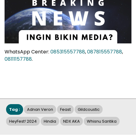
WhatsApp Center:
085315557788
,
087815557788
,
08111157788
.
Tag :
Adnan Veron
Feast
Gildcoustic
HeyFest! 2024
Hindia
NDX AKA
Whisnu Santika