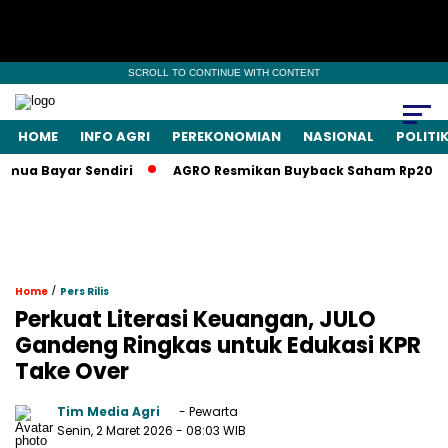
SCROLL TO CONTINUE WITH CONTENT
HOME
INFO AGRI
PEREKONOMIAN
NASIONAL
POLITI
 Bayar Sendiri
AGRO Resmikan Buyback Saham Rp20 Miliar, 
/
Home
Pers Rilis
Perkuat Literasi Keuangan, JULO
Gandeng Ringkas untuk Edukasi KPR
Take Over
Tim Media Agri
- Pewarta
Senin, 2 Maret 2026
- 08:03 WIB