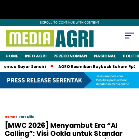
SCROLL TO CONTINUE WITH CONTENT
HOME
INFO AGRI
PEREKONOMIAN
NASIONAL
POLITI
ua Bayar Sendiri
AGRO Resmikan Buyback Saham Rp20 Miliar
/
Home
Pers Rilis
[MWC 2026] Menyambut Era “AI
Calling”: Visi Ookla untuk Standar