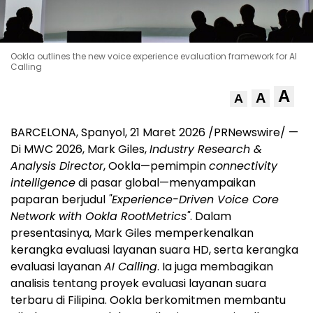
Ookla outlines the new voice experience evaluation framework for AI
Calling
A
A
A
BARCELONA, Spanyol, 21 Maret 2026 /PRNewswire/ —
Di MWC 2026, Mark Giles,
Industry Research &
Analysis Director
, Ookla—pemimpin
connectivity
intelligence
di pasar global—menyampaikan
paparan berjudul
"Experience-Driven Voice Core
Network with Ookla RootMetrics"
. Dalam
presentasinya, Mark Giles memperkenalkan
kerangka evaluasi layanan suara HD, serta kerangka
evaluasi layanan
AI Calling
. Ia juga membagikan
analisis tentang proyek evaluasi layanan suara
terbaru di Filipina. Ookla berkomitmen membantu