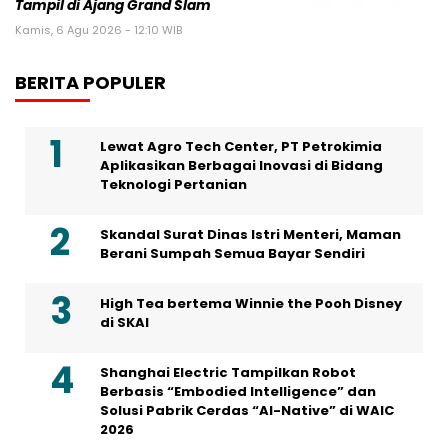
Tampil di Ajang Grand Slam
Kamis, 6 Agu 2026 - 12:10 WIB
BERITA POPULER
Lewat Agro Tech Center, PT Petrokimia
Aplikasikan Berbagai Inovasi di Bidang
Teknologi Pertanian
Skandal Surat Dinas Istri Menteri, Maman
Berani Sumpah Semua Bayar Sendiri
High Tea bertema Winnie the Pooh Disney
di SKAI
Shanghai Electric Tampilkan Robot
Berbasis “Embodied Intelligence” dan
Solusi Pabrik Cerdas “AI-Native” di WAIC
2026