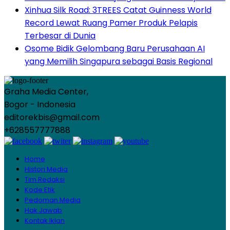
Xinhua Silk Road: 3TREES Catat Guinness World
Record Lewat Ruang Pamer Produk Pelapis
Terbesar di Dunia
Osome Bidik Gelombang Baru Perusahaan AI
yang Memilih Singapura sebagai Basis Regional
Graha Media Center,
Bogor - Indonesia
editorekbis@gmail.com
+628557777888
Home
Histori Media
Tim Redaksi
Kode Etik
Pedoman Media
Hak Jawab
Kontak Iklan