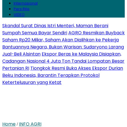
Internasional
Pers Rilis
VIDEO
Skandal Surat Dinas Istri Menteri, Maman Berani
Sumpah Semua Bayar Sendiri
AGRO Resmikan Buyback
Saham Rp20 Miliar, Saham Akan Dialihkan ke Pekerja
Bantuannya Negara, Bukan Warisan: Sudaryono Larang
Jual-Beli Alsintan
Ekspor Beras ke Malaysia Disiapkan,
Cadangan Nasional 4 Juta Ton Tandai Lompatan Besar
Pertanian RI
Tiongkok Resmi Buka Akses Ekspor Durian
Beku Indonesia, Barantin Terapkan Protokol
Ketertelusuran yang Ketat
Home
INFO AGRI
/