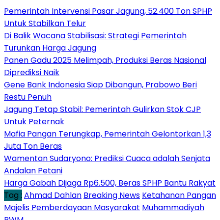
Pemerintah Intervensi Pasar Jagung, 52.400 Ton SPHP
Untuk Stabilkan Telur
Di Balik Wacana Stabilisasi: Strategi Pemerintah
Turunkan Harga Jagung
Panen Gadu 2025 Melimpah, Produksi Beras Nasional
Diprediksi Naik
Gene Bank Indonesia Siap Dibangun, Prabowo Beri
Restu Penuh
Jagung Tetap Stabil: Pemerintah Gulirkan Stok CJP
Untuk Peternak
Mafia Pangan Terungkap, Pemerintah Gelontorkan 1,3
Juta Ton Beras
Wamentan Sudaryono: Prediksi Cuaca adalah Senjata
Andalan Petani
Harga Gabah Dijaga Rp6.500, Beras SPHP Bantu Rakyat
Tag :
Ahmad Dahlan
Breaking News
Ketahanan Pangan
Majelis Pemberdayaan Masyarakat
Muhammadiyah
PWM