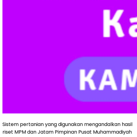
Sistem pertanian yang digunakan mengandalkan hasil
riset MPM dan Jatam Pimpinan Pusat Muhammadiyah