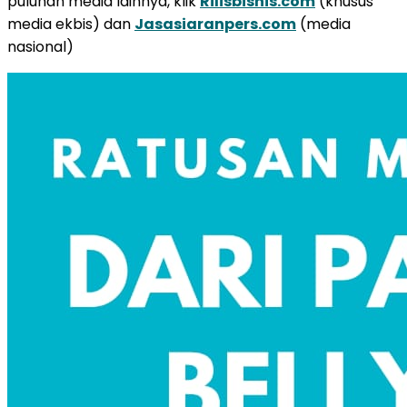
puluhan media lainnya, klik
Rilisbisnis.com
(khusus
media ekbis) dan
Jasasiaranpers.com
(media
nasional)