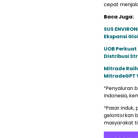
cepat menjal
Baca Juga:
SUS ENVIRONM
Ekspansi Glo
UOB Perkuat
Distribusi St
Mitrade Raih
MitradeGPT V
“Penyaluran b
Indonesia, ke
“Pasar induk, 
gelontorkan 
masyarakat ti