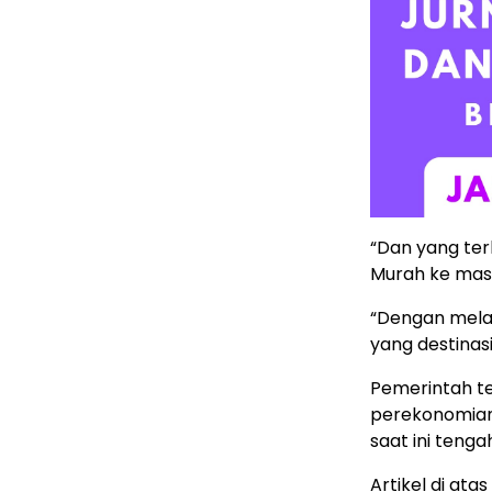
“Dan yang ter
Murah ke mas
“Dengan mela
yang destina
Pemerintah t
perekonomian 
saat ini teng
Artikel di ata