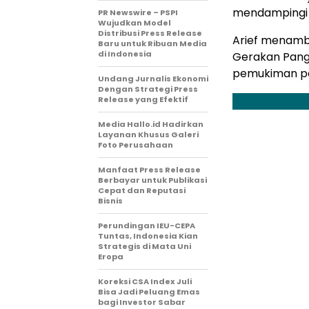
mendampingi 
PR Newswire – PSPI
Wujudkan Model
Distribusi Press Release
Arief menamb
Baru untuk Ribuan Media
di Indonesia
Gerakan Pang
pemukiman pe
Undang Jurnalis Ekonomi
Dengan Strategi Press
Release yang Efektif
Media Hallo.id Hadirkan
Layanan Khusus Galeri
Foto Perusahaan
Manfaat Press Release
Berbayar untuk Publikasi
Cepat dan Reputasi
Bisnis
Perundingan IEU-CEPA
Tuntas, Indonesia Kian
Strategis di Mata Uni
Eropa
Koreksi CSA Index Juli
Bisa Jadi Peluang Emas
bagi Investor Sabar