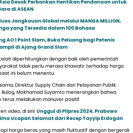
e Asia Desak Perbankan Hentikan Pendanaan untuk
Bara di ASEAN
rluas Jangkauan Global melalui MANGA MILLION,
nga yang Tersedia dalam 100 Bahasa
g AO 1 Point Slam, Buka Peluang bagi Petenis
ampil di Ajang Grand Slam
 telah diperhitungkan dengan baik oleh pemerintah
arakat tidak perlu merasa khawatir terhadap harga
aat ini belum menentu.
g sama, Direktur Supply Chain dan Pelayanan Publik
m Bulog, Mokhamad Suyamto menerangkan bahwa
 terus melakukan manuver positif.
en video, di sini:
Unggul di Pilpres 2024, Prabowo
rima Ucapan Selamat dari Recep Tayyip Erdogan
pi harga beras yang masih fluktuatif dengan bergerak