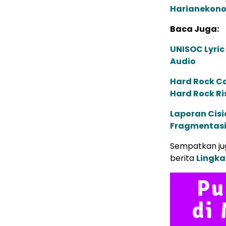
Harianekon
Baca Juga:
UNISOC Lyri
Audio
Hard Rock C
Hard Rock Ri
Laporan Cis
Fragmentasi
Sempatkan jug
berita
Lingk