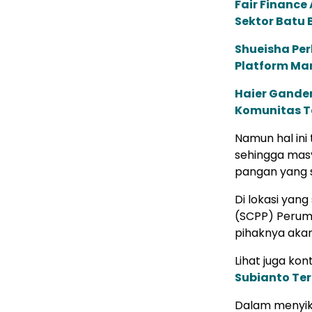
Fair Financ
Sektor Batu 
Shueisha Pe
Platform Ma
Haier Ganden
Komunitas T
Namun hal ini
sehingga masy
pangan yang s
Di lokasi yan
(SCPP) Peru
pihaknya akan
Lihat juga kont
Subianto Te
Dalam menyika