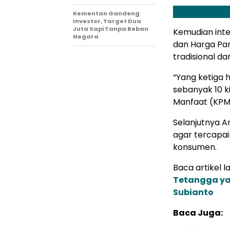
Kementan Gandeng
Investor, Target Dua
Juta Sapi Tanpa Beban
Kemudian inte
Negara
dan Harga Pan
tradisional da
“Yang ketiga 
sebanyak 10 k
Manfaat (KPM),
Selanjutnya 
agar tercapai
konsumen.
Baca artikel la
Tetangga ya
Subianto
Baca Juga: