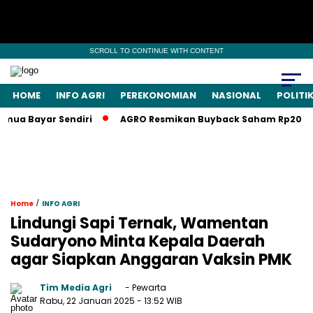
SCROLL TO CONTINUE WITH CONTENT
HOME
INFO AGRI
PEREKONOMIAN
NASIONAL
POLITI
a Bayar Sendiri
AGRO Resmikan Buyback Saham Rp20 Miliar,
/
Home
INFO AGRI
Lindungi Sapi Ternak, Wamentan
Sudaryono Minta Kepala Daerah
agar Siapkan Anggaran Vaksin PMK
Tim Media Agri
- Pewarta
Rabu, 22 Januari 2025
- 13:52 WIB