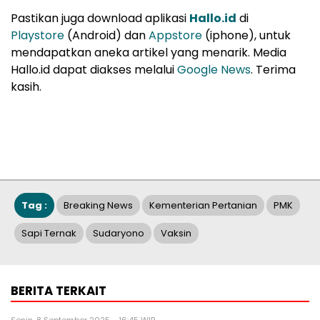
Pastikan juga download aplikasi
Hallo.id
di
Playstore
(Android) dan
Appstore
(iphone), untuk
mendapatkan aneka artikel yang menarik. Media
Hallo.id dapat diakses melalui
Google News
. Terima
kasih.
Tag :
Breaking News
Kementerian Pertanian
PMK
Sapi Ternak
Sudaryono
Vaksin
BERITA TERKAIT
Senin, 8 September 2025 - 16:45 WIB