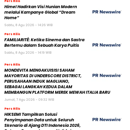
Pers Rilis
Himel Hadirkan Visi Hunian Modern
melalui Kampanye Global “Dream
Home”
Sabtu, 8 Agu 2026 - 14:26 WIB
Pers Rilis
FAMILIARITÉ: Ketika Sinema dan Sastra
Bertemu dalam Sebuah Karya Puitis
Sabtu, 8 Agu 2026 - 14:19 WIB
Pers Rilis
MONDEVITA MENGAKUISISI SAHAM
MAYORITAS DI UNDERSCORE DISTRICT,
PERUSAHAAN INDUK MAGLIANO,
SEBAGAI LANGKAH KEDUA DALAM
MEMBANGUN PLATFORM MEREK MEWAH ITALIA BARU
Jumat, 7 Agu 2026 - 09:32 WIB
Pers Rilis
HIKSEMI Tampilkan Solusi
Penyimpanan Data untuk Seluruh
Skenario di Ajang DTI Indonesia 2026,