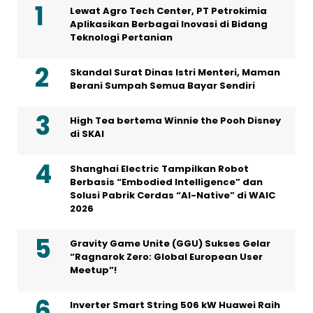
Lewat Agro Tech Center, PT Petrokimia
Aplikasikan Berbagai Inovasi di Bidang
Teknologi Pertanian
Skandal Surat Dinas Istri Menteri, Maman
Berani Sumpah Semua Bayar Sendiri
High Tea bertema Winnie the Pooh Disney
di SKAI
Shanghai Electric Tampilkan Robot
Berbasis “Embodied Intelligence” dan
Solusi Pabrik Cerdas “AI-Native” di WAIC
2026
Gravity Game Unite (GGU) Sukses Gelar
“Ragnarok Zero: Global European User
Meetup”!
Inverter Smart String 506 kW Huawei Raih