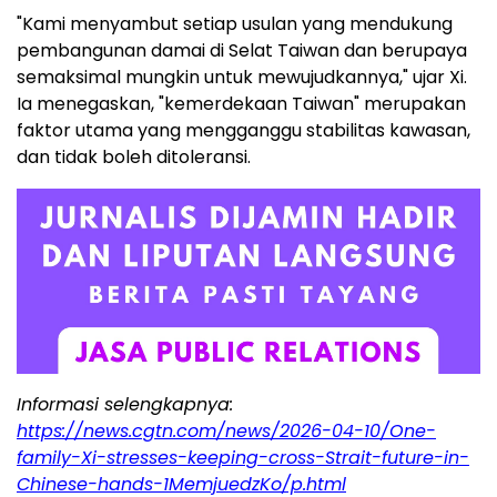
"Kami menyambut setiap usulan yang mendukung
pembangunan damai di Selat Taiwan dan berupaya
semaksimal mungkin untuk mewujudkannya," ujar Xi.
Ia menegaskan, "kemerdekaan Taiwan" merupakan
faktor utama yang mengganggu stabilitas kawasan,
dan tidak boleh ditoleransi.
Informasi selengkapnya:
https://news.cgtn.com/news/2026-04-10/One-
family-Xi-stresses-keeping-cross-Strait-future-in-
Chinese-hands-1MemjuedzKo/p.html