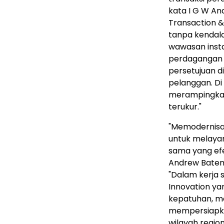
kata I G W An
Transaction & 
tanpa kendal
wawasan ins
perdagangan 
persetujuan 
pelanggan. Di 
merampingkan
terukur."
"Memodernisa
untuk melayan
sama yang efe
Andrew Bateman
"Dalam kerja
Innovation ya
kepatuhan, m
mempersiapkan
wilayah region