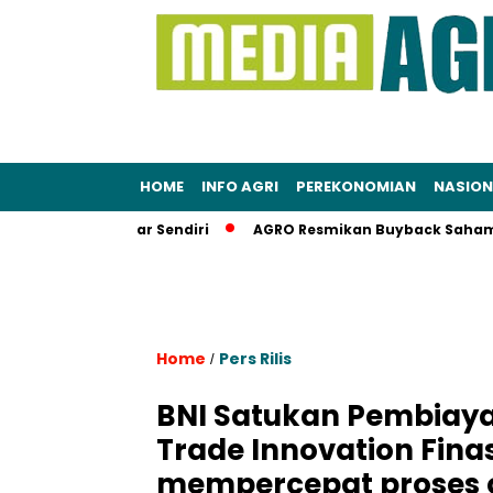
HOME
INFO AGRI
PEREKONOMIAN
NASION
h Semua Bayar Sendiri
AGRO Resmikan Buyback Saham Rp20 M
Home
Pers Rilis
/
BNI Satukan Pembiaya
Trade Innovation Finas
mempercepat proses o