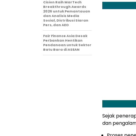
Cision Raih MarTech
Breakthrough Awards
2026 untuk Pemantauan
dan Analisis Media
Sosial, Distribusi Siaran
Pers, dan AEO
Fair Finance Asia Desak
Perbankan Hentikan
Pendanaan untuk Sektor
Batu Bara di ASEAN
Sejak penerap
dan pengalam
Proses pene