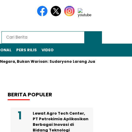
IONAL
PERS RILIS
VIDEO
, Bukan Warisan: Sudaryono Larang Jual-Beli Alsintan
Eks
BERITA POPULER
Lewat Agro Tech Center,
PT Petrokimia Aplikasikan
Berbagai Inovasi di
Bidang Teknologi