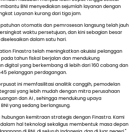
embantu BNI menyediakan sejumlah layanan dengan
ingkat Layanan kurang dari tiga jam.
kepatuhan otomatis dan pemrosesan langsung telah jauh
rsingkat waktu persetujuan, dan kini sebagian besar
diselesaikan dalam satu hari.
ation Finastra telah meningkatkan akuisisi pelanggan
 pada tahun fiskal berjalan dan mendukung
 digital yang berkembang di lebih dari 160 cabang dan
2.645 pelanggan perdagangan.
erpusat ini memfasilitasi analitik canggih, pemodelan
 integrasi yang lebih mudah dengan mitra perusahaan
euangan dan AI , sehingga mendukung upaya
 BNI yang sedang berlangsung.
i hubungan kemitraan strategis dengan Finastra. Kami
 dalam hal teknologi sekaligus membentuk masa depan
agangan di BNI, di seluruh Indonesia, dan di luar negeri,"