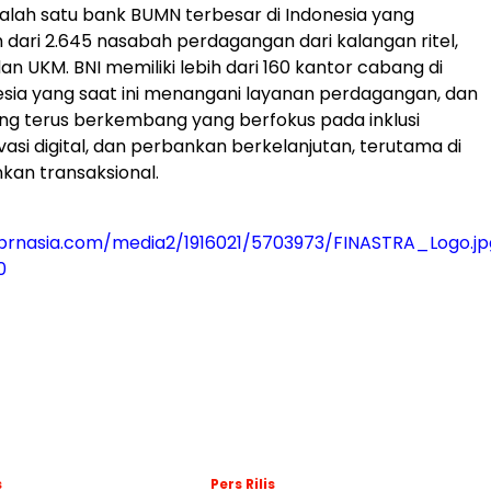
salah satu bank BUMN terbesar di Indonesia yang
h dari 2.645 nasabah perdagangan dari kalangan ritel,
n UKM. BNI memiliki lebih dari 160 kantor cabang di
esia yang saat ini menangani layanan perdagangan, dan
 yang terus berkembang yang berfokus pada inklusi
vasi digital, dan perbankan berkelanjutan, terutama di
kan transaksional.
prnasia.com/media2/1916021/5703973/FINASTRA_Logo.jp
0
s
Pers Rilis