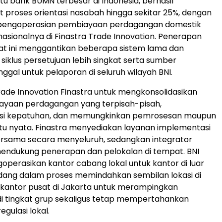
atu bank BUMN terbesar di Indonesia, berhasil
proses orientasi nasabah hingga sekitar 25%, dengan
engoperasian pembiayaan perdagangan domestik
asionalnya di Finastra Trade Innovation. Penerapan
at ini menggantikan beberapa sistem lama dan
siklus persetujuan lebih singkat serta sumber
ggal untuk pelaporan di seluruh wilayah BNI.
rade Innovation Finastra untuk mengkonsolidasikan
ayaan perdagangan yang terpisah-pisah,
si kepatuhan, dan memungkinkan pemrosesan maupun
aktu nyata. Finastra menyediakan layanan implementasi
ersama secara menyeluruh, sedangkan integrator
mendukung penerapan dan pelokalan di tempat. BNI
perasikan kantor cabang lokal untuk kantor di luar
dang dalam proses memindahkan sembilan lokasi di
e kantor pusat di Jakarta untuk merampingkan
i tingkat grup sekaligus tetap mempertahankan
gulasi lokal.