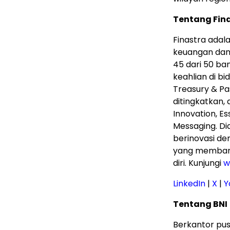
Tentang Fin
Finastra adal
keuangan dan 
45 dari 50 ban
keahlian di b
Treasury & Pa
ditingkatkan, 
Innovation, E
Messaging. Di
berinovasi d
yang memban
diri. Kunjungi
w
LinkedIn
|
X
|
Y
Tentang BNI
Berkantor pus