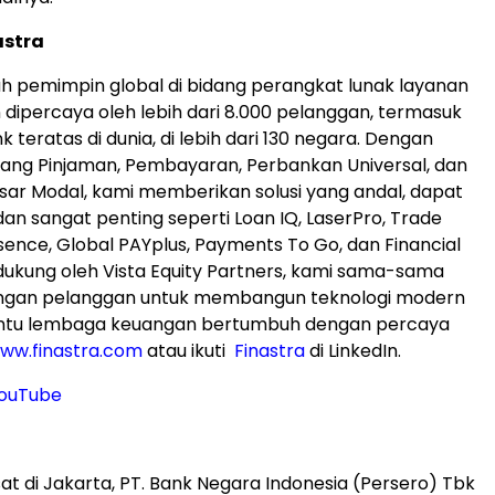
astra
ah pemimpin global di bidang perangkat lunak layanan
dipercaya oleh lebih dari 8.000 pelanggan, termasuk
k teratas di dunia, di lebih dari 130 negara. Dengan
idang Pinjaman, Pembayaran, Perbankan Universal, dan
sar Modal, kami memberikan solusi yang andal, dapat
dan sangat penting seperti Loan IQ, LaserPro, Trade
ssence, Global PAYplus, Payments To Go, dan Financial
dukung oleh Vista Equity Partners, kami sama-sama
engan pelanggan untuk membangun teknologi modern
tu lembaga keuangan bertumbuh dengan percaya
ww.finastra.com
atau ikuti
Finastra
di LinkedIn.
ouTube
at di Jakarta, PT. Bank Negara Indonesia (Persero) Tbk