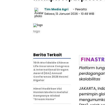
Tim Media Agri
- Pewarta
Selasa, 13 Januari 2026
- 10:48 WIB
logo
Berita Terkait
16th Worldwide Chinese
Life Insurance Congress
Platform tun
& International Dragon
perdagangan 
Award (IDA) Annual
Conference 2026 Resmi
skalabilitas
Digelar
JAKARTA, Ind
Himel Hadirkan Visi
Hunian Modern melalui
pemimpin glob
Kampanye Global
mengumumkan 
“Dream Home”