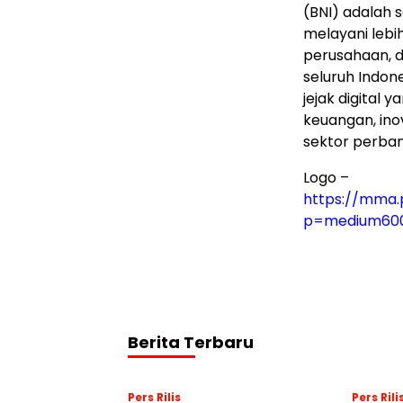
(BNI) adalah 
melayani lebi
perusahaan, da
seluruh Indon
jejak digital
keuangan, ino
sektor perban
Logo –
https://mma.
p=medium60
Berita Terbaru
Pers Rilis
Pers Rili