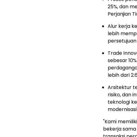
25%, dan m
Perjanjian T
Alur kerja 
lebih mempe
persetujuan 
Trade Innov
sebesar 10%
perdagangan
lebih dari 
Arsitektur t
risiko, dan
teknologi k
modernisasi
"Kami memilik
bekerja sama
transaksi perd