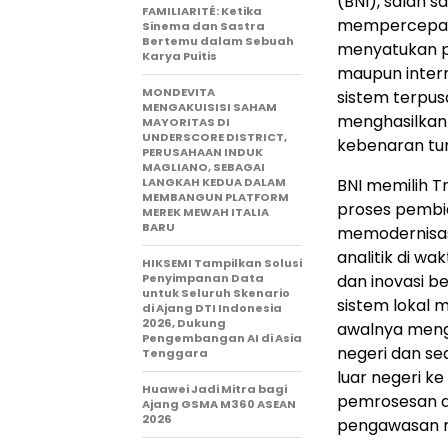
(BNI), salah s
FAMILIARITÉ: Ketika
mempercepat 
Sinema dan Sastra
Bertemu dalam Sebuah
menyatukan p
Karya Puitis
maupun intern
MONDEVITA
sistem terpus
MENGAKUISISI SAHAM
menghasilkan 
MAYORITAS DI
UNDERSCORE DISTRICT,
kebenaran tun
PERUSAHAAN INDUK
MAGLIANO, SEBAGAI
LANGKAH KEDUA DALAM
BNI memilih T
MEMBANGUN PLATFORM
proses pembi
MEREK MEWAH ITALIA
BARU
memodernisa
analitik di w
HIKSEMI Tampilkan Solusi
Penyimpanan Data
dan inovasi b
untuk Seluruh Skenario
sistem lokal 
di Ajang DTI Indonesia
2026, Dukung
awalnya mengo
Pengembangan AI di Asia
negeri dan se
Tenggara
luar negeri k
Huawei Jadi Mitra bagi
pemrosesan d
Ajang GSMA M360 ASEAN
2026
pengawasan re