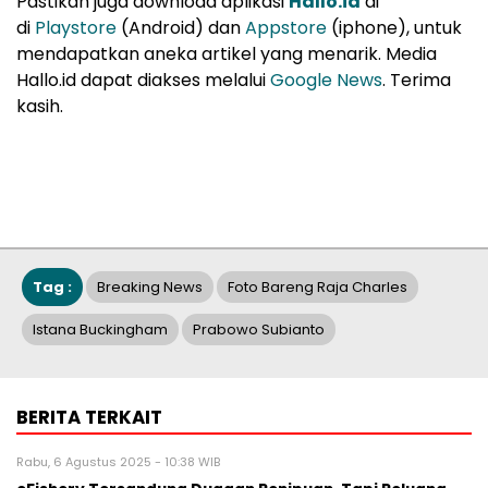
Pastikan juga download aplikasi
Hallo.id
di
di
Playstore
(Android) dan
Appstore
(iphone), untuk
mendapatkan aneka artikel yang menarik. Media
Hallo.id dapat diakses melalui
Google News
. Terima
kasih.
Tag :
Breaking News
Foto Bareng Raja Charles
Istana Buckingham
Prabowo Subianto
BERITA TERKAIT
Rabu, 6 Agustus 2025 - 10:38 WIB