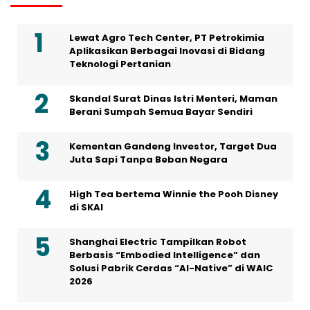
Lewat Agro Tech Center, PT Petrokimia
Aplikasikan Berbagai Inovasi di Bidang
Teknologi Pertanian
Skandal Surat Dinas Istri Menteri, Maman
Berani Sumpah Semua Bayar Sendiri
Kementan Gandeng Investor, Target Dua
Juta Sapi Tanpa Beban Negara
High Tea bertema Winnie the Pooh Disney
di SKAI
Shanghai Electric Tampilkan Robot
Berbasis “Embodied Intelligence” dan
Solusi Pabrik Cerdas “AI-Native” di WAIC
2026