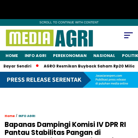
SCROLL TO CONTINUE WITH CONTENT
HOME
INFO AGRI
PEREKONOMIAN
NASIONAL
POLITI
r Sendiri
AGRO Resmikan Buyback Saham Rp20 Miliar, Saham
/
Home
INFO AGRI
Bapanas Dampingi Komisi IV DPR RI
Pantau Stabilitas Pangan di