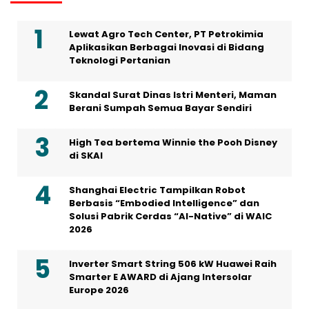
Lewat Agro Tech Center, PT Petrokimia
Aplikasikan Berbagai Inovasi di Bidang
Teknologi Pertanian
Skandal Surat Dinas Istri Menteri, Maman
Berani Sumpah Semua Bayar Sendiri
High Tea bertema Winnie the Pooh Disney
di SKAI
Shanghai Electric Tampilkan Robot
Berbasis “Embodied Intelligence” dan
Solusi Pabrik Cerdas “AI-Native” di WAIC
2026
Inverter Smart String 506 kW Huawei Raih
Smarter E AWARD di Ajang Intersolar
Europe 2026