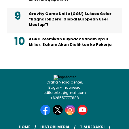
Gravity Game Unite (GGU) Sukses Gelar
“Ragnarok Zero: Global European User
Meetup”!
AGRO Resmikan Buyback Saham Rp20
Miliar, Saham Akan Dialihkan ke Pekerja
Graha Media Center,
Bogor - Indonesia
editorekbis@gmail.com
+628557777888
HOME
HISTORI MEDIA
TIM REDAKSI