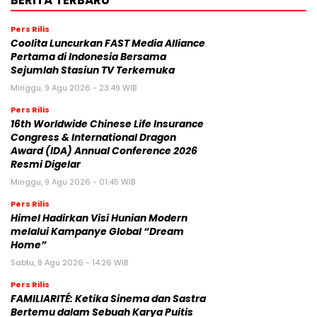
BERITA TERBARU
Pers Rilis
Coolita Luncurkan FAST Media Alliance
Pertama di Indonesia Bersama
Sejumlah Stasiun TV Terkemuka
Minggu, 9 Agu 2026 - 23:49 WIB
Pers Rilis
16th Worldwide Chinese Life Insurance
Congress & International Dragon
Award (IDA) Annual Conference 2026
Resmi Digelar
Minggu, 9 Agu 2026 - 01:45 WIB
Pers Rilis
Himel Hadirkan Visi Hunian Modern
melalui Kampanye Global “Dream
Home”
Sabtu, 8 Agu 2026 - 14:26 WIB
Pers Rilis
FAMILIARITÉ: Ketika Sinema dan Sastra
Bertemu dalam Sebuah Karya Puitis