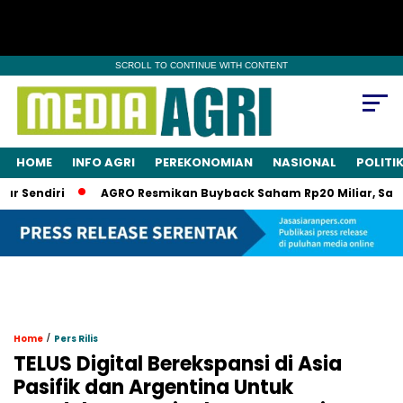
SCROLL TO CONTINUE WITH CONTENT
HOME
INFO AGRI
PEREKONOMIAN
NASIONAL
POLITI
iri
AGRO Resmikan Buyback Saham Rp20 Miliar, Saham Akan 
/
Home
Pers Rilis
TELUS Digital Berekspansi di Asia
Pasifik dan Argentina Untuk