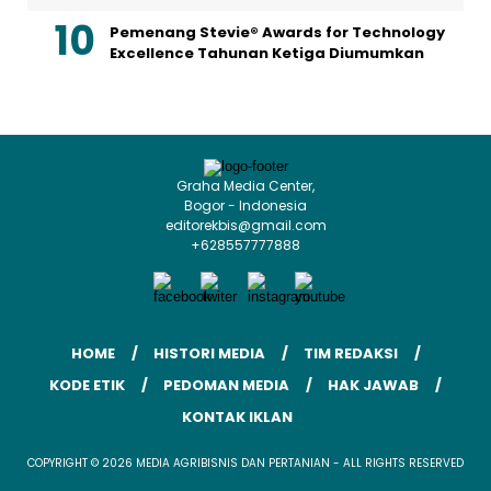
Pemenang Stevie® Awards for Technology
Excellence Tahunan Ketiga Diumumkan
Graha Media Center,
Bogor - Indonesia
editorekbis@gmail.com
+628557777888
HOME
HISTORI MEDIA
TIM REDAKSI
KODE ETIK
PEDOMAN MEDIA
HAK JAWAB
KONTAK IKLAN
COPYRIGHT © 2026 MEDIA AGRIBISNIS DAN PERTANIAN - ALL RIGHTS RESERVED