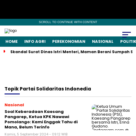
SCROLL TO CONTINUE WITH CONTENT
HOME
INFO AGRI
PEREKONOMIAN
NASIONAL
POLITI
Skandal Surat Dinas Istri Menteri, Maman Berani Sumpah S
Topik
Partai Solidaritas Indonedia
Nasional
Soal Keberadaan Kaesang
Pangarep, Ketua KPK Nawawi
Pomolango: Kami Enggak Tahu di
Mana, Belum Terinfo
Kamis, 5 September 2024 - 09:12 WIB