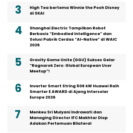
High Tea bertema Winnie the Pooh Disney
di SKAI
Shanghai Electric Tampilkan Robot
Berbasis “Embodied Intelligence” dan
Solusi Pabrik Cerdas “AI-Native” di WAIC
2026
Gravity Game Unite (GGU) Sukses Gelar
“Ragnarok Zero: Global European User
Meetup”!
Inverter Smart String 506 kW Huawei Raih
Smarter E AWARD di Ajang Intersolar
Europe 2026
Menkeu Sri Mulyani Indrawati dan
Managing Director IFC Makhtar Diop
Adakan Pertemuan Bilateral