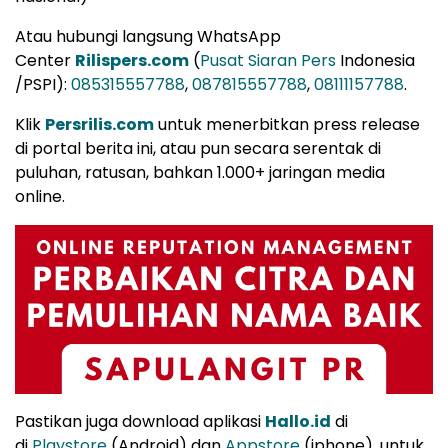
Atau hubungi langsung WhatsApp
Center
Rilispers.com
(
Pusat Siaran Pers
Indonesia
/PSPI):
085315557788
,
087815557788
,
08111157788
.
Klik
Persrilis.com
untuk menerbitkan press release
di portal berita ini, atau pun secara serentak di
puluhan, ratusan, bahkan 1.000+ jaringan media
online.
Pastikan juga download aplikasi
Hallo.id
di
di
Playstore
(Android) dan
Appstore
(iphone), untuk