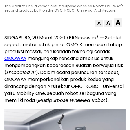
The Mobility One, a versatile Multipurpose Wheeled Robot, OMOWAY's
second product built on the OMO-ROBOT Universal Architecture.
A
A
A
SINGAPURA, 20 Maret 2026 /PRNewswire/ — Setelah
sepeda motor listrik pintar OMO X memasuki tahap
produksi massal, perusahaan teknologi cerdas
OMOWAY
mengungkap rencana ambisius untuk
mengembangkan
Kecerdasan Buatan
berwujud fisik
(
Embodied AI
). Dalam acara peluncuran tersebut,
OMOWAY memperkenalkan produk kedua yang
dirancang dengan Arsitektur OMO-ROBOT Universal,
yaitu Mobility One, sebuah robot serbaguna yang
memiliki roda (
Multipurpose Wheeled Robot
).