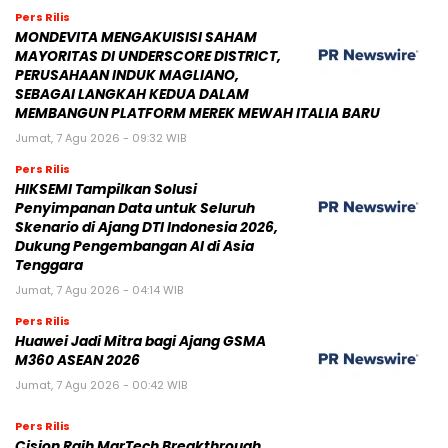
Pers Rilis
MONDEVITA MENGAKUISISI SAHAM
MAYORITAS DI UNDERSCORE DISTRICT,
PERUSAHAAN INDUK MAGLIANO,
SEBAGAI LANGKAH KEDUA DALAM
MEMBANGUN PLATFORM MEREK MEWAH ITALIA BARU
Jumat, 7 Agu 2026 - 09:32 WIB
Pers Rilis
HIKSEMI Tampilkan Solusi
Penyimpanan Data untuk Seluruh
Skenario di Ajang DTI Indonesia 2026,
Dukung Pengembangan AI di Asia
Tenggara
Jumat, 7 Agu 2026 - 04:14 WIB
Pers Rilis
Huawei Jadi Mitra bagi Ajang GSMA
M360 ASEAN 2026
Jumat, 7 Agu 2026 - 00:42 WIB
Pers Rilis
Cision Raih MarTech Breakthrough