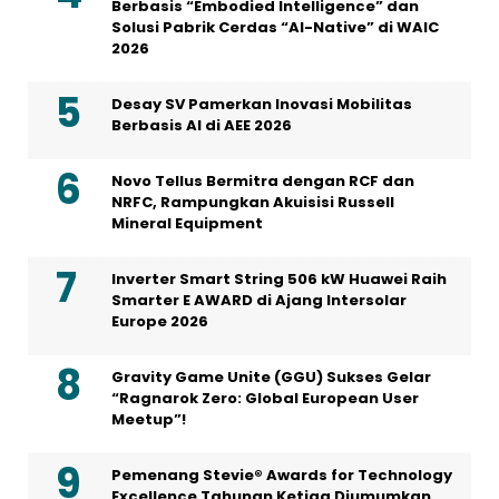
Berbasis “Embodied Intelligence” dan
Solusi Pabrik Cerdas “AI-Native” di WAIC
2026
Desay SV Pamerkan Inovasi Mobilitas
Berbasis AI di AEE 2026
Novo Tellus Bermitra dengan RCF dan
NRFC, Rampungkan Akuisisi Russell
Mineral Equipment
Inverter Smart String 506 kW Huawei Raih
Smarter E AWARD di Ajang Intersolar
Europe 2026
Gravity Game Unite (GGU) Sukses Gelar
“Ragnarok Zero: Global European User
Meetup”!
Pemenang Stevie® Awards for Technology
Excellence Tahunan Ketiga Diumumkan