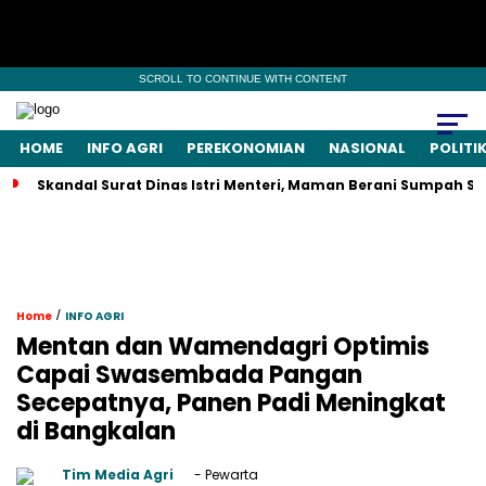
SCROLL TO CONTINUE WITH CONTENT
HOME
INFO AGRI
PEREKONOMIAN
NASIONAL
POLITI
Skandal Surat Dinas Istri Menteri, Maman Berani Sumpah S
/
Home
INFO AGRI
Mentan dan Wamendagri Optimis
Capai Swasembada Pangan
Secepatnya, Panen Padi Meningkat
di Bangkalan
Tim Media Agri
- Pewarta