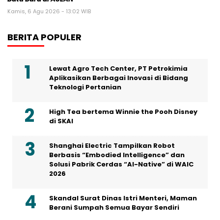
Kamis, 6 Agu 2026 - 13:02 WIB
BERITA POPULER
Lewat Agro Tech Center, PT Petrokimia
Aplikasikan Berbagai Inovasi di Bidang
Teknologi Pertanian
High Tea bertema Winnie the Pooh Disney
di SKAI
Shanghai Electric Tampilkan Robot
Berbasis “Embodied Intelligence” dan
Solusi Pabrik Cerdas “AI-Native” di WAIC
2026
Skandal Surat Dinas Istri Menteri, Maman
Berani Sumpah Semua Bayar Sendiri