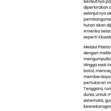
berikutnya pa
diperkirakan 
selanjutnya 
pembangunan e
hutan akan di
Amerika Selata
seperti Ekuad
Melalui Plast
dengan meliba
mengumpulkan
Hingga saat i
botol, menceg
memberdayaka
pertukaran ma
Tenggara, rum
dunia, untuk 
sistematis, 
keanekaragama