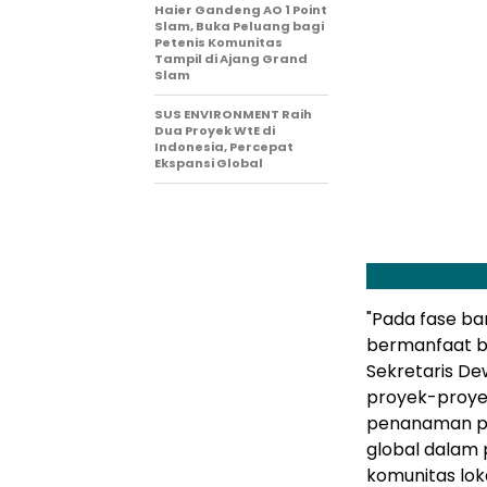
Haier Gandeng AO 1 Point
Slam, Buka Peluang bagi
Petenis Komunitas
Tampil di Ajang Grand
Slam
SUS ENVIRONMENT Raih
Dua Proyek WtE di
Indonesia, Percepat
Ekspansi Global
"Pada fase bar
bermanfaat ba
Sekretaris De
proyek-proye
penanaman poh
global dalam 
komunitas lo