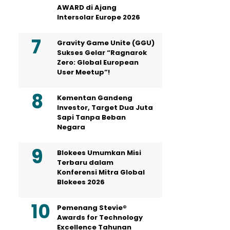
AWARD di Ajang
Intersolar Europe 2026
Gravity Game Unite (GGU)
Sukses Gelar “Ragnarok
Zero: Global European
User Meetup”!
Kementan Gandeng
Investor, Target Dua Juta
Sapi Tanpa Beban
Negara
Blokees Umumkan Misi
Terbaru dalam
Konferensi Mitra Global
Blokees 2026
Pemenang Stevie®
Awards for Technology
Excellence Tahunan