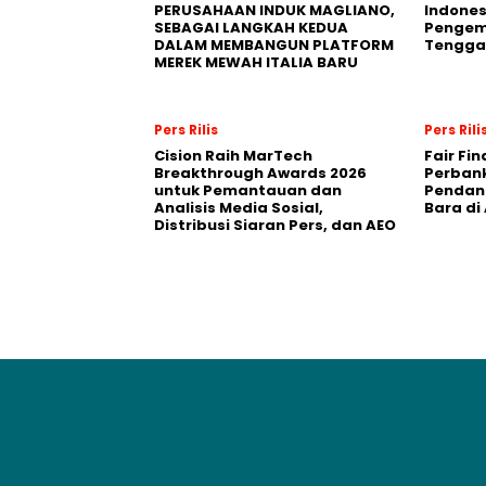
PERUSAHAAN INDUK MAGLIANO,
Indones
SEBAGAI LANGKAH KEDUA
Pengemb
DALAM MEMBANGUN PLATFORM
Tengga
MEREK MEWAH ITALIA BARU
Pers Rilis
Pers Rili
Cision Raih MarTech
Fair Fi
Breakthrough Awards 2026
Perban
untuk Pemantauan dan
Pendana
Analisis Media Sosial,
Bara di
Distribusi Siaran Pers, dan AEO