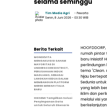
selama seminggu
Tim Media Agri
- Pewarta
Senin, 8 Juni 2026
- 03:30 WIB
HOOFDDORP, B
Berita Terkait
rumah pintar
MONDEVITA
baru Inisiatif
MENGAKUISISI SAHAM
perlindungan 
MAYORITAS DI
UNDERSCORE DISTRICT,
tema
"Clean. 
PERUSAHAAN INDUK
MAGLIANO, SEBAGAI
hijau bertepa
LANGKAH KEDUA DALAM
Sedunia untu
MEMBANGUN PLATFORM
MEREK MEWAH ITALIA
yang lebih b
BARU
iklim dan perl
HIKSEMI Tampilkan Solusi
melalui visi 
Penyimpanan Data
berkelanjutan
untuk Seluruh Skenario