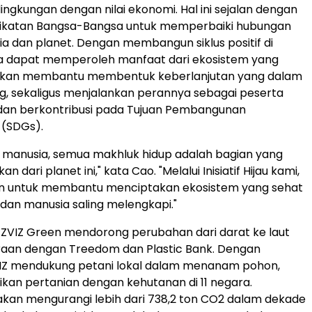
ingkungan dengan nilai ekonomi. Hal ini sejalan dengan
rikatan Bangsa-Bangsa untuk memperbaiki hubungan
a dan planet. Dengan membangun siklus positif di
 dapat memperoleh manfaat dari ekosistem yang
ni akan membantu membentuk keberlanjutan yang dalam
g, sekaligus menjalankan perannya sebagai peserta
an berkontribusi pada Tujuan Pembangunan
 (SDGs).
 manusia, semua makhluk hidup adalah bagian yang
an dari planet ini," kata Cao. "Melalui Inisiatif Hijau kami,
an untuk membantu menciptakan ekosistem yang sehat
dan manusia saling melengkapi."
ZVIZ Green mendorong perubahan dari darat ke laut
raan dengan Treedom dan Plastic Bank. Dengan
IZ mendukung petani lokal dalam menanam pohon,
kan pertanian dengan kehutanan di 11 negara.
akan mengurangi lebih dari 738,2 ton CO
2
dalam dekade