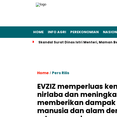
HOME
INFO AGRI
PEREKONOMIAN
NASION
Skandal Surat Dinas Istri Menteri, Maman 
Home
Pers Rilis
/
EVZIZ memperluas kem
nirlaba dan meningkat
memberikan dampak n
manusia dan alam de