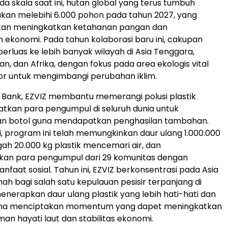
da skala saat ini, hutan global yang terus tumbuh
akan melebihi 6.000 pohon pada tahun 2027, yang
akan meningkatkan ketahanan pangan dan
konomi. Pada tahun kolaborasi baru ini, cakupan
perluas ke lebih banyak wilayah di Asia Tenggara,
n, dan Afrika, dengan fokus pada area ekologis vital
or untuk mengimbangi perubahan iklim.
ic Bank, EZVIZ membantu memerangi polusi plastik
tkan para pengumpul di seluruh dunia untuk
 botol guna mendapatkan penghasilan tambahan.
ni, program ini telah memungkinkan daur ulang 1.000.000
ah 20.000 kg plastik mencemari air, dan
n para pengumpul dari 29 komunitas dengan
nfaat sosial. Tahun ini, EZVIZ berkonsentrasi pada Asia
ah bagi salah satu kepulauan pesisir terpanjang di
menerapkan daur ulang plastik yang lebih hati-hati dan
guna menciptakan momentum yang dapet meningkatkan
n hayati laut dan stabilitas ekonomi.