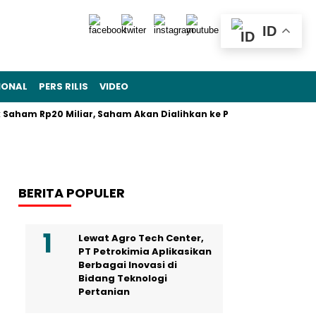
ID
IONAL
PERS RILIS
VIDEO
Saham Rp20 Miliar, Saham Akan Dialihkan ke Pekerja
Bantu
BERITA POPULER
Lewat Agro Tech Center,
PT Petrokimia Aplikasikan
Berbagai Inovasi di
Bidang Teknologi
Pertanian