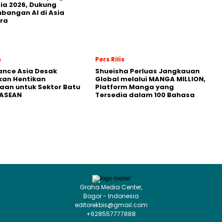
ia 2026, Dukung
angan AI di Asia
ra
s
Pers Rilis
nance Asia Desak
Shueisha Perluas Jangkauan
kan Hentikan
Global melalui MANGA MILLION,
an untuk Sektor Batu
Platform Manga yang
 ASEAN
Tersedia dalam 100 Bahasa
Graha Media Center,
Bogor - Indonesia
editorekbis@gmail.com
+628557777888