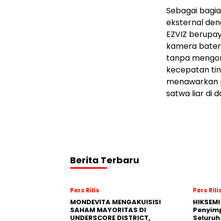
Sebagai bagian
eksternal de
EZVIZ berupay
kamera batera
tanpa mengor
kecepatan tin
menawarkan p
satwa liar di 
Berita Terbaru
Pers Rilis
Pers Rili
MONDEVITA MENGAKUISISI
HIKSEMI
SAHAM MAYORITAS DI
Penyim
UNDERSCORE DISTRICT,
Seluruh