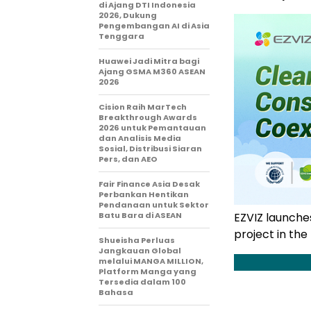
di Ajang DTI Indonesia
2026, Dukung
Pengembangan AI di Asia
Tenggara
Huawei Jadi Mitra bagi
Ajang GSMA M360 ASEAN
2026
Cision Raih MarTech
Breakthrough Awards
2026 untuk Pemantauan
dan Analisis Media
Sosial, Distribusi Siaran
Pers, dan AEO
Fair Finance Asia Desak
Perbankan Hentikan
Pendanaan untuk Sektor
Batu Bara di ASEAN
EZVIZ launche
project in th
Shueisha Perluas
Jangkauan Global
melalui MANGA MILLION,
Platform Manga yang
Tersedia dalam 100
Bahasa