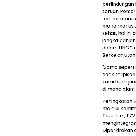
perlindungan l
seruan Perse
antara manusi
mana manusia
sehat, hal i
jangka panjan
dalam UNGC d
Berkelanjutan
"Sama seperti
tidak terpisahk
kami bertuju
di mana alam 
Peningkatan E
melalui kemit
Treedom, EZV
mengintegrasi
Diperkirakan 