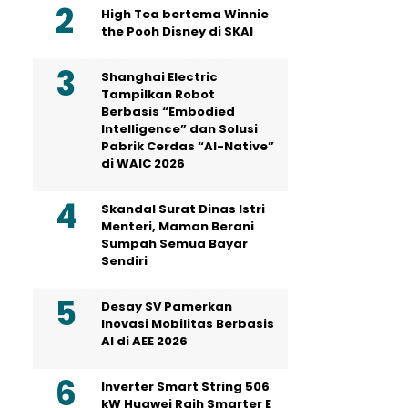
High Tea bertema Winnie
the Pooh Disney di SKAI
Shanghai Electric
Tampilkan Robot
Berbasis “Embodied
Intelligence” dan Solusi
Pabrik Cerdas “AI-Native”
di WAIC 2026
Skandal Surat Dinas Istri
Menteri, Maman Berani
Sumpah Semua Bayar
Sendiri
Desay SV Pamerkan
Inovasi Mobilitas Berbasis
AI di AEE 2026
Inverter Smart String 506
kW Huawei Raih Smarter E