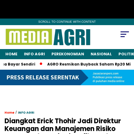
SCROLL TO CONTINUE WITH CONTENT
HOME
INFO AGRI
PEREKONOMIAN
NASIONAL
POLITI
Bayar Sendiri
AGRO Resmikan Buyback Saham Rp20 Miliar, S
/
Home
INFO AGRI
Diangkat Erick Thohir Jadi Direktur
Keuangan dan Manajemen Risiko